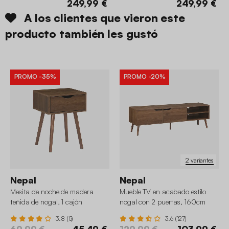
249,99 €
249,99 €
A los clientes que vieron este
producto también les gustó
PROMO
-35%
PROMO
-20%
2 variantes
Nepal
Nepal
Mesita de noche de madera
Mueble TV en acabado estilo
teñida de nogal, 1 cajón
nogal con 2 puertas, 160cm
3.8 (5)
3.6 (127)