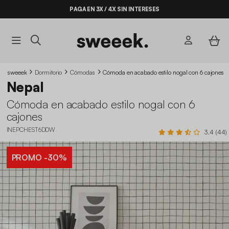
PAGA EN 3X / 4X SIN INTERESES
sweeek
Dormitorio
Cómodas
Cómoda en acabado estilo nogal con 6 cajones
Nepal
Cómoda en acabado estilo nogal con 6
cajones
INEPCHEST6DDW
3.4 (44)
PROMO
-30%