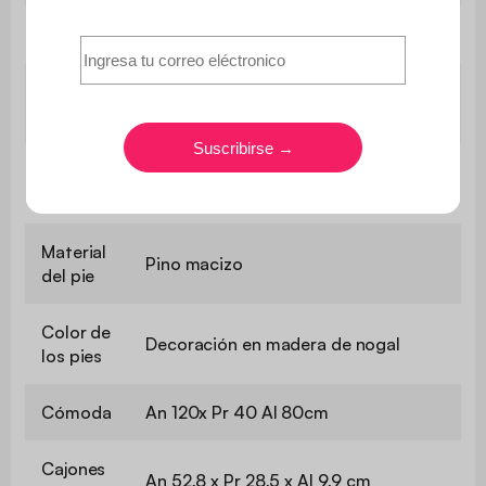
Garantía
3 años
El montaje es muy sencillo, se incluye
Montaje
un manual de instrucciones
Número
5 (incluida una central de reserva)
de pies
Material
Pino macizo
del pie
Color de
Decoración en madera de nogal
los pies
Cómoda
An 120x Pr 40 Al 80cm
Cajones
An 52,8 x Pr 28,5 x Al 9,9 cm