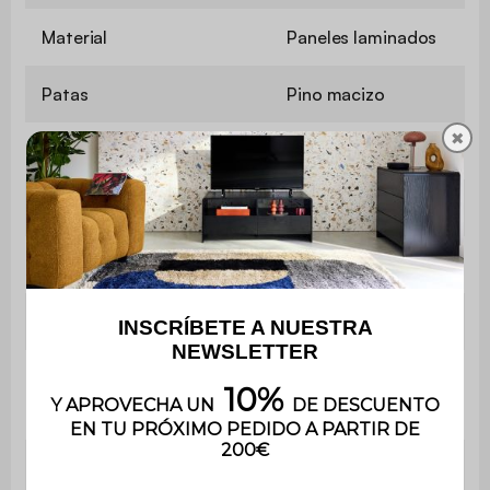
Material
Paneles laminados
Patas
Pino macizo
✖
Color
Nogal
Número de cajones
6
Peso
37,25 kg
Peso máximo soportado
50 kg
Utilización
Interior
Uso
Uso doméstico solamente