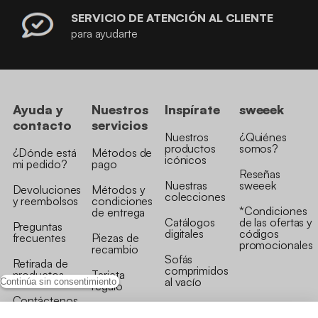
SERVICIO DE ATENCIÓN AL CLIENTE
para ayudarte
Ayuda y
Nuestros
Inspírate
sweeek
contacto
servicios
Nuestros
¿Quiénes
productos
somos?
¿Dónde está
Métodos de
icónicos
mi pedido?
pago
Reseñas
Nuestras
sweeek
Devoluciones
Métodos y
colecciones
y reembolsos
condiciones
*Condiciones
de entrega
Catálogos
de las ofertas y
Preguntas
digitales
códigos
frecuentes
Piezas de
promocionales
recambio
Sofás
Retirada de
comprimidos
productos
Tarjeta
al vacío
Continúa sin consentimiento
regalo
Contáctenos
Rebajas en
Programa