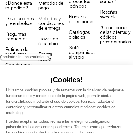
productos
somos?
¿Dónde está
Métodos de
icónicos
mi pedido?
pago
Reseñas
Nuestras
sweeek
Devoluciones
Métodos y
colecciones
y reembolsos
condiciones
*Condiciones
de entrega
Catálogos
de las ofertas y
Preguntas
digitales
códigos
frecuentes
Piezas de
promocionales
recambio
Sofás
Retirada de
comprimidos
productos
Tarjeta
al vacío
Continúa sin consentimiento
regalo
Contáctenos
Rebajas en
Programa
muebles
de fidelidad
¡Cookies!
Utilizamos cookies propias y de terceros con la finalidad de mejorar el
funcionamiento y rendimiento de la página web, permitir ciertas
funcionalidades mediante el uso de cookies técnicas, adaptar el
contenido y personalizar nuestros anuncios mediante cookies de
Condiciones generales de la venta
marketing.
Condiciones generales Programa de fidelidad
Puedes aceptarlas todas, rechazarlas o elegir tu configuración
Política de gestión de datos personales y cookies
pulsando los botones correspondientes. Ten en cuenta que rechazar
Condiciones generales de Venta Profesional
las cookies puede afectar a tu experiencia de compra.