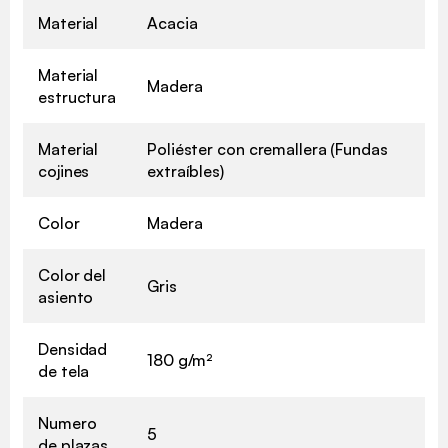
Material
Acacia
Material
Madera
estructura
Material
Poliéster con cremallera (Fundas
cojines
extraíbles)
Color
Madera
Color del
Gris
asiento
Densidad
180 g/m²
de tela
Numero
5
de plazas