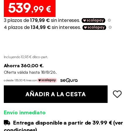
539
,99 €
Incluyendo 10,93 € d'éco-part
.
Ahorra 360,00 €.
Oferta válida hasta 18/8/26.
o desde 135,00 €/mes con
AÑADIR A LA CESTA
Envío inmediato
Entrega disponible a partir de
39.99 €
(
ver
condiciones
)