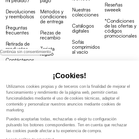
mi pedido?
pago
Reseñas
Nuestras
sweeek
Devoluciones
Métodos y
colecciones
y reembolsos
condiciones
*Condiciones
de entrega
Catálogos
de las ofertas y
Preguntas
digitales
códigos
frecuentes
Piezas de
promocionales
recambio
Sofás
Retirada de
comprimidos
productos
Tarjeta
al vacío
Continúa sin consentimiento
regalo
Contáctenos
Rebajas en
Programa
muebles
de fidelidad
¡Cookies!
Utilizamos cookies propias y de terceros con la finalidad de mejorar el
funcionamiento y rendimiento de la página web, permitir ciertas
funcionalidades mediante el uso de cookies técnicas, adaptar el
contenido y personalizar nuestros anuncios mediante cookies de
Condiciones generales de la venta
marketing.
Condiciones generales Programa de fidelidad
Puedes aceptarlas todas, rechazarlas o elegir tu configuración
Política de gestión de datos personales y cookies
pulsando los botones correspondientes. Ten en cuenta que rechazar
Condiciones generales de Venta Profesional
las cookies puede afectar a tu experiencia de compra.
Declaración de accesibilidad