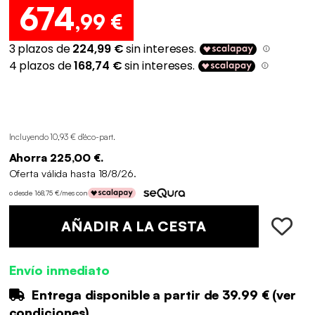
674
,99 €
Incluyendo 10,93 € d'éco-part
.
Ahorra 225,00 €.
Oferta válida hasta 18/8/26.
o desde 168,75 €/mes con
AÑADIR A LA CESTA
Envío inmediato
Entrega disponible a partir de
39.99 €
(
ver
condiciones
)