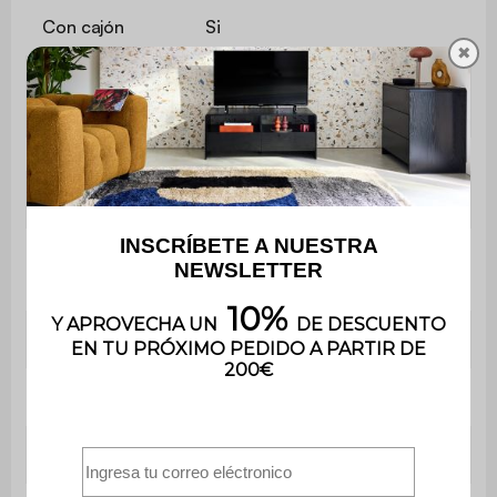
Con cajón
Si
✖
Número de
2
cajones
Peso
21 kg
Peso máximo
10 kg
soportado
Utilización
Interior
Uso
Uso doméstico solamente
Garantía
3 años