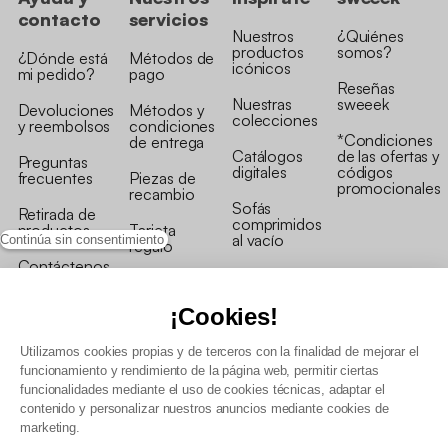
contacto
servicios
Nuestros
¿Quiénes
productos
somos?
¿Dónde está
Métodos de
icónicos
mi pedido?
pago
Reseñas
Nuestras
sweeek
Devoluciones
Métodos y
colecciones
y reembolsos
condiciones
*Condiciones
de entrega
Catálogos
de las ofertas y
Preguntas
digitales
códigos
frecuentes
Piezas de
promocionales
recambio
Sofás
Retirada de
comprimidos
productos
Tarjeta
al vacío
Continúa sin consentimiento
regalo
Contáctenos
Rebajas en
Programa
muebles
de fidelidad
¡Cookies!
Utilizamos cookies propias y de terceros con la finalidad de mejorar el
funcionamiento y rendimiento de la página web, permitir ciertas
funcionalidades mediante el uso de cookies técnicas, adaptar el
contenido y personalizar nuestros anuncios mediante cookies de
Condiciones generales de la venta
marketing.
Condiciones generales Programa de fidelidad