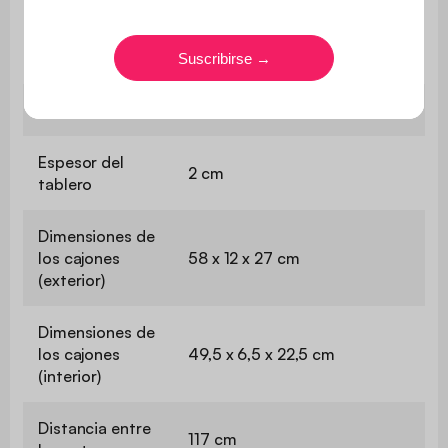
El montaje es muy sencillo, se
Montaje
incluye un manual de
instrucciones
Dimensiones
120 x 35 x 75 cm
Espesor del
2 cm
tablero
Dimensiones de
los cajones
58 x 12 x 27 cm
(exterior)
Dimensiones de
los cajones
49,5 x 6,5 x 22,5 cm
(interior)
Distancia entre
117 cm