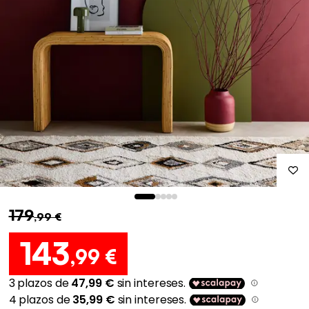
179
,99 €
143
,99 €