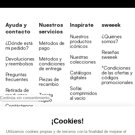
Ayuda y
Nuestros
Inspírate
sweeek
contacto
servicios
Nuestros
¿Quiénes
productos
somos?
¿Dónde está
Métodos de
icónicos
mi pedido?
pago
Reseñas
Nuestras
sweeek
Devoluciones
Métodos y
colecciones
y reembolsos
condiciones
*Condiciones
de entrega
Catálogos
de las ofertas y
Preguntas
digitales
códigos
frecuentes
Piezas de
promocionales
recambio
Sofás
Retirada de
comprimidos
productos
Tarjeta
al vacío
Continúa sin consentimiento
regalo
Contáctenos
Rebajas en
Programa
muebles
de fidelidad
¡Cookies!
Utilizamos cookies propias y de terceros con la finalidad de mejorar el