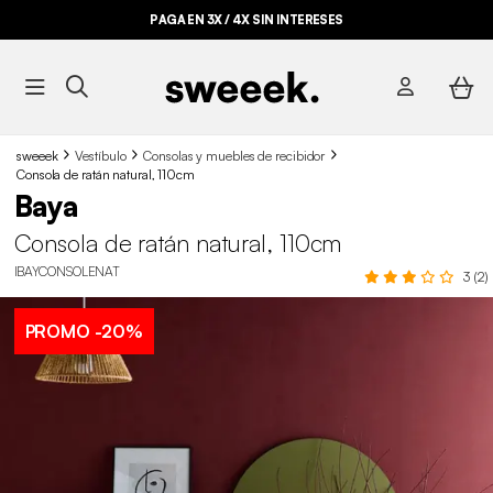
PAGA EN 3X / 4X SIN INTERESES
sweeek
Vestíbulo
Consolas y muebles de recibidor
Consola de ratán natural, 110cm
Baya
Consola de ratán natural, 110cm
IBAYCONSOLENAT
3 (2)
PROMO
-20%