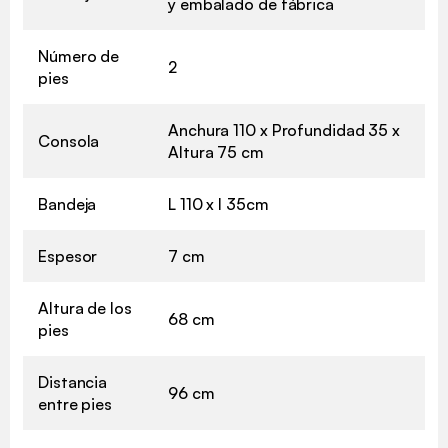
y embalado de fábrica
Número de
2
pies
Anchura 110 x Profundidad 35 x
Consola
Altura 75 cm
Bandeja
L 110 x l 35cm
Espesor
7 cm
Altura de los
68 cm
pies
Distancia
96 cm
entre pies