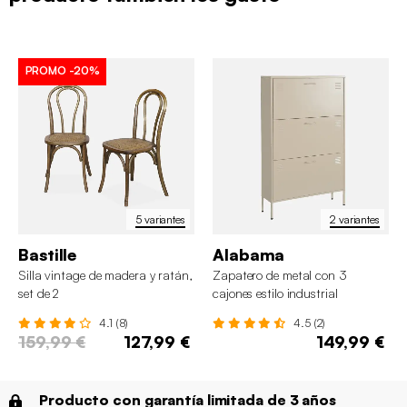
PROMO
-20%
5 variantes
2 variantes
Bastille
Alabama
Silla vintage de madera y ratán,
Zapatero de metal con 3
set de 2
cajones estilo industrial
4.1 (8)
4.5 (2)
159,99 €
127,99 €
149,99 €
Producto con garantía limitada de 3 años