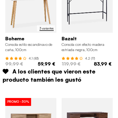
3 variantes
Boheme
Bazalt
Consola estilo escandinavo de
Consola con efecto madera
caña, 100cm
estriada negra, 100cm
4.1 (83)
4.2 (17)
99,99 €
59,99 €
119,99 €
83,99 €
A los clientes que vieron este
producto también les gustó
PROMO
-30%