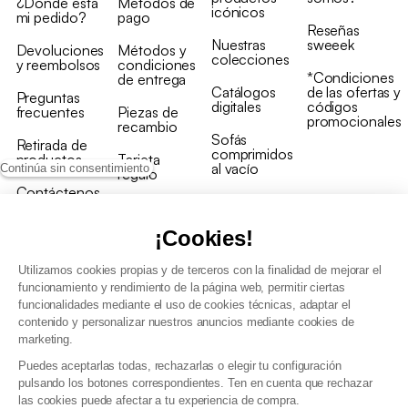
¿Dónde está
Métodos de
icónicos
mi pedido?
pago
Reseñas
Nuestras
sweeek
Devoluciones
Métodos y
colecciones
y reembolsos
condiciones
*Condiciones
de entrega
Catálogos
de las ofertas y
Preguntas
digitales
códigos
frecuentes
Piezas de
promocionales
recambio
Sofás
Retirada de
comprimidos
productos
Tarjeta
al vacío
Continúa sin consentimiento
regalo
Contáctenos
Rebajas en
Programa
muebles
de fidelidad
¡Cookies!
Utilizamos cookies propias y de terceros con la finalidad de mejorar el
funcionamiento y rendimiento de la página web, permitir ciertas
funcionalidades mediante el uso de cookies técnicas, adaptar el
contenido y personalizar nuestros anuncios mediante cookies de
Condiciones generales de la venta
marketing.
Condiciones generales Programa de fidelidad
Puedes aceptarlas todas, rechazarlas o elegir tu configuración
Política de gestión de datos personales y cookies
pulsando los botones correspondientes. Ten en cuenta que rechazar
Condiciones generales de Venta Profesional
las cookies puede afectar a tu experiencia de compra.
Declaración de accesibilidad