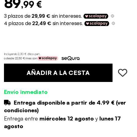
89
,99 €
Incluyendo 2,30 € d'éco-part
.
o desde 22,50 €/mes con
AÑADIR A LA CESTA
Envío inmediato
Entrega disponible a partir de
4.99 €
(
ver
condiciones
)
Entrega entre
miércoles 12 agosto
y
lunes 17
agosto