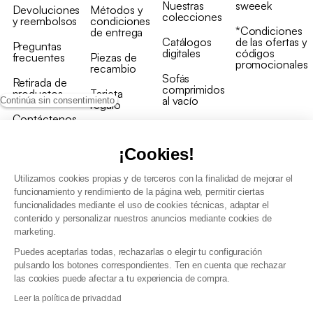
Nuestras
sweeek
Devoluciones
Métodos y
colecciones
y reembolsos
condiciones
*Condiciones
de entrega
Catálogos
de las ofertas y
Preguntas
digitales
códigos
frecuentes
Piezas de
promocionales
recambio
Sofás
Retirada de
comprimidos
productos
Tarjeta
al vacío
Continúa sin consentimiento
regalo
Contáctenos
Rebajas en
Programa
muebles
de fidelidad
¡Cookies!
Utilizamos cookies propias y de terceros con la finalidad de mejorar el
funcionamiento y rendimiento de la página web, permitir ciertas
funcionalidades mediante el uso de cookies técnicas, adaptar el
contenido y personalizar nuestros anuncios mediante cookies de
Condiciones generales de la venta
marketing.
Condiciones generales Programa de fidelidad
Puedes aceptarlas todas, rechazarlas o elegir tu configuración
Política de gestión de datos personales y cookies
pulsando los botones correspondientes. Ten en cuenta que rechazar
Condiciones generales de Venta Profesional
las cookies puede afectar a tu experiencia de compra.
Declaración de accesibilidad
Leer la política de privacidad