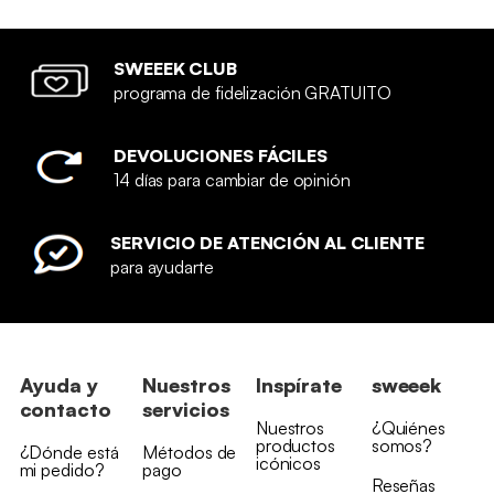
SWEEEK CLUB
programa de fidelización GRATUITO
DEVOLUCIONES FÁCILES
14 días para cambiar de opinión
SERVICIO DE ATENCIÓN AL CLIENTE
para ayudarte
Ayuda y
Nuestros
Inspírate
sweeek
contacto
servicios
Nuestros
¿Quiénes
productos
somos?
¿Dónde está
Métodos de
icónicos
mi pedido?
pago
Reseñas