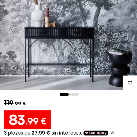
119
,99 €
83
,99 €