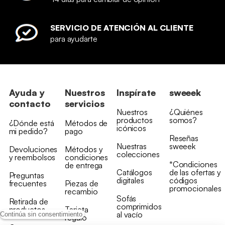
SERVICIO DE ATENCIÓN AL CLIENTE
para ayudarte
Ayuda y
Nuestros
Inspírate
sweeek
contacto
servicios
Nuestros
¿Quiénes
productos
somos?
¿Dónde está
Métodos de
icónicos
mi pedido?
pago
Reseñas
Nuestras
sweeek
Devoluciones
Métodos y
colecciones
y reembolsos
condiciones
*Condiciones
de entrega
Catálogos
de las ofertas y
Preguntas
digitales
códigos
frecuentes
Piezas de
promocionales
recambio
Sofás
Retirada de
comprimidos
productos
Tarjeta
al vacío
Continúa sin consentimiento
regalo