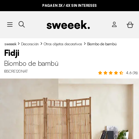
PAGA EN 3X / 4X SIN INTERESES
sweeek
Decoración
Otros objetos decorativos
Biombo de bambú
Fidji
Biombo de bambú
IBSCRE120NAT
4.6 (16)