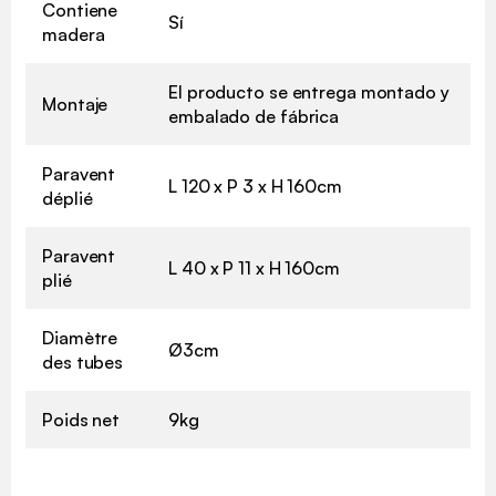
Contiene
Sí
madera
El producto se entrega montado y
Montaje
embalado de fábrica
Paravent
L 120 x P 3 x H 160cm
déplié
Paravent
L 40 x P 11 x H 160cm
plié
Diamètre
Ø3cm
des tubes
Poids net
9kg