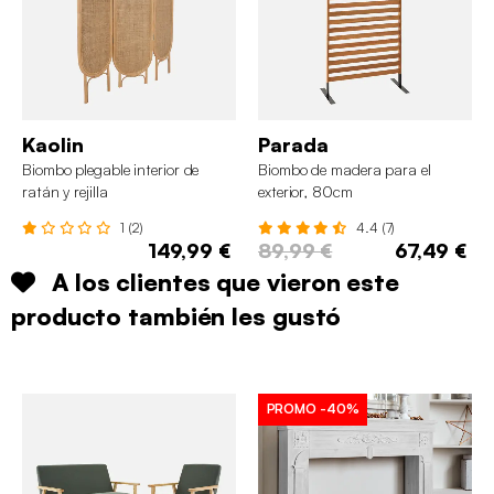
Kaolin
Parada
Biombo plegable interior de
Biombo de madera para el
ratán y rejilla
exterior, 80cm
1 (2)
4.4 (7)
149,99 €
89,99 €
67,49 €
A los clientes que vieron este
producto también les gustó
PROMO
-40%