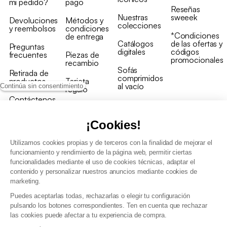
mi pedido?
pago
Reseñas
Nuestras
sweeek
Devoluciones
Métodos y
colecciones
y reembolsos
condiciones
*Condiciones
de entrega
Catálogos
de las ofertas y
Preguntas
digitales
códigos
frecuentes
Piezas de
promocionales
recambio
Sofás
Retirada de
comprimidos
productos
Tarjeta
al vacío
Continúa sin consentimiento
regalo
Contáctenos
Rebajas en
Programa
muebles
de fidelidad
¡Cookies!
Utilizamos cookies propias y de terceros con la finalidad de mejorar el
funcionamiento y rendimiento de la página web, permitir ciertas
funcionalidades mediante el uso de cookies técnicas, adaptar el
contenido y personalizar nuestros anuncios mediante cookies de
Condiciones generales de la venta
marketing.
Condiciones generales Programa de fidelidad
Puedes aceptarlas todas, rechazarlas o elegir tu configuración
Política de gestión de datos personales y cookies
pulsando los botones correspondientes. Ten en cuenta que rechazar
Condiciones generales de Venta Profesional
las cookies puede afectar a tu experiencia de compra.
Declaración de accesibilidad