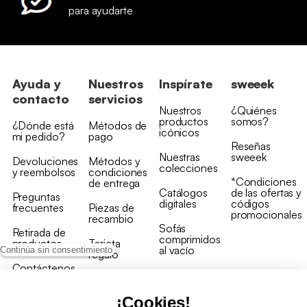
para ayudarte
Ayuda y
Nuestros
Inspírate
sweeek
contacto
servicios
Nuestros
¿Quiénes
productos
somos?
¿Dónde está
Métodos de
icónicos
mi pedido?
pago
Reseñas
Nuestras
sweeek
Devoluciones
Métodos y
colecciones
y reembolsos
condiciones
*Condiciones
de entrega
Catálogos
de las ofertas y
Preguntas
digitales
códigos
frecuentes
Piezas de
promocionales
recambio
Sofás
Retirada de
comprimidos
productos
Tarjeta
al vacío
Continúa sin consentimiento
regalo
Contáctenos
Rebajas en
Programa
muebles
de fidelidad
¡Cookies!