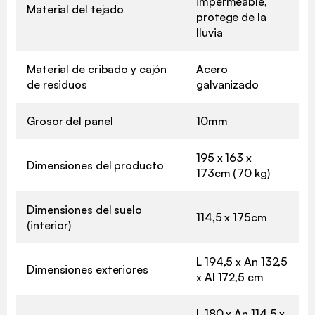
impermeable,
Material del tejado
protege de la
lluvia
Material de cribado y cajón
Acero
de residuos
galvanizado
Grosor del panel
10mm
195 x 163 x
Dimensiones del producto
173cm (70 kg)
Dimensiones del suelo
114,5 x 175cm
(interior)
L 194,5 x An 132,5
Dimensiones exteriores
x Al 172,5 cm
L 180 x An 114,5 x