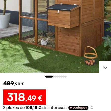
489
,99 €
318
,49 €