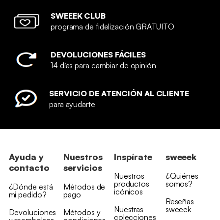
SWEEEK CLUB
programa de fidelización GRATUITO
DEVOLUCIONES FÁCILES
14 días para cambiar de opinión
SERVICIO DE ATENCIÓN AL CLIENTE
para ayudarte
Ayuda y
Nuestros
Inspírate
sweeek
contacto
servicios
Nuestros
¿Quiénes
productos
somos?
¿Dónde está
Métodos de
icónicos
mi pedido?
pago
Reseñas
Nuestras
sweeek
Devoluciones
Métodos y
colecciones