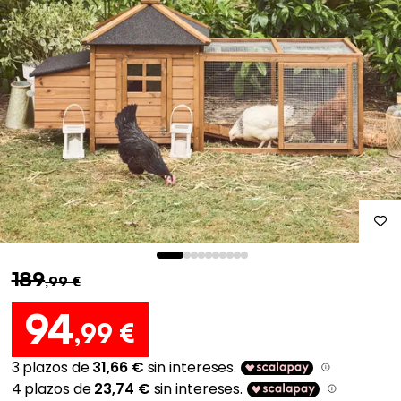
189
,99 €
94
,99 €