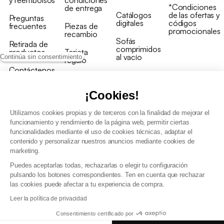
y reembolsos
condiciones
*Condiciones
de entrega
Catálogos
de las ofertas y
Preguntas
digitales
códigos
frecuentes
Piezas de
promocionales
recambio
Sofás
Retirada de
comprimidos
productos
Tarjeta
al vacío
Continúa sin consentimiento
regalo
Contáctenos
Rebajas en
Programa
muebles
de fidelidad
¡Cookies!
Utilizamos cookies propias y de terceros con la finalidad de mejorar el
funcionamiento y rendimiento de la página web, permitir ciertas
funcionalidades mediante el uso de cookies técnicas, adaptar el
contenido y personalizar nuestros anuncios mediante cookies de
Condiciones generales de la venta
marketing.
Condiciones generales Programa de fidelidad
Puedes aceptarlas todas, rechazarlas o elegir tu configuración
Política de gestión de datos personales y cookies
pulsando los botones correspondientes. Ten en cuenta que rechazar
Condiciones generales de Venta Profesional
las cookies puede afectar a tu experiencia de compra.
Declaración de accesibilidad
Leer la política de privacidad
Consentimiento certificado por