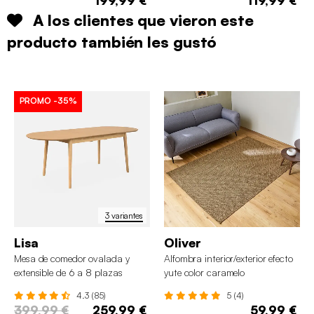
199,99 €
119,99 €
A los clientes que vieron este
producto también les gustó
PROMO
-35%
3 variantes
Lisa
Oliver
Mesa de comedor ovalada y
Alfombra interior/exterior efecto
extensible de 6 a 8 plazas
yute color caramelo
4.3 (85)
5 (4)
399,99 €
259,99 €
59,99 €