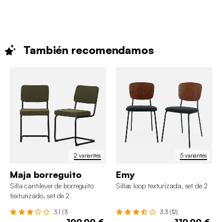
También
recomendamos
2 variantes
5 variantes
Maja borreguito
Emy
Silla cantilever de borreguito
Sillas loop texturizada, set de 2
texturizado, set de 2
3.1 (7)
3.3 (12)