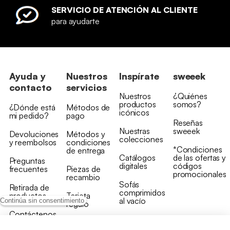
SERVICIO DE ATENCIÓN AL CLIENTE
para ayudarte
Ayuda y
Nuestros
Inspírate
sweeek
contacto
servicios
Nuestros
¿Quiénes
productos
somos?
¿Dónde está
Métodos de
icónicos
mi pedido?
pago
Reseñas
Nuestras
sweeek
Devoluciones
Métodos y
colecciones
y reembolsos
condiciones
*Condiciones
de entrega
Catálogos
de las ofertas y
Preguntas
digitales
códigos
frecuentes
Piezas de
promocionales
recambio
Sofás
Retirada de
comprimidos
productos
Tarjeta
al vacío
Continúa sin consentimiento
regalo
Contáctenos
Rebajas en
Programa
muebles