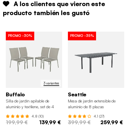
A los clientes que vieron este
producto también les gustó
PROMO
-30%
PROMO
-35%
3 variantes
Buffalo
Seattle
Silla de jardín apilable de
Mesa de jardín extensible de
aluminio y textilene, set de 4
aluminio de 8 plazas
4.8 (10)
4.1 (27)
199,99 €
139,99 €
399,99 €
259,99 €