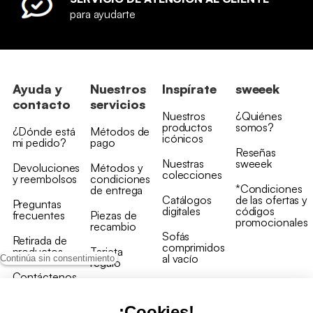
para ayudarte
Ayuda y
Nuestros
Inspírate
sweeek
contacto
servicios
Nuestros
¿Quiénes
productos
somos?
¿Dónde está
Métodos de
icónicos
mi pedido?
pago
Reseñas
Nuestras
sweeek
Devoluciones
Métodos y
colecciones
y reembolsos
condiciones
*Condiciones
de entrega
Catálogos
de las ofertas y
Preguntas
digitales
códigos
frecuentes
Piezas de
promocionales
recambio
Sofás
Retirada de
comprimidos
productos
Tarjeta
al vacío
Continúa sin consentimiento
regalo
Contáctenos
Rebajas en
Programa
muebles
de fidelidad
¡Cookies!