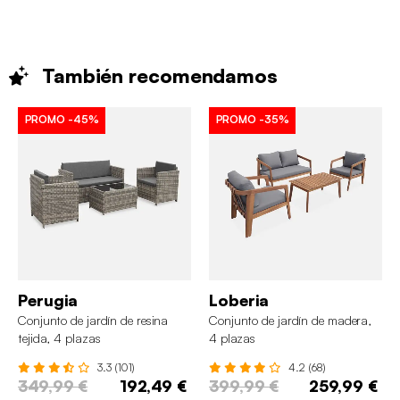
También
recomendamos
PROMO
-45%
PROMO
-35%
Perugia
Loberia
Conjunto de jardín de resina
Conjunto de jardín de madera,
tejida, 4 plazas
4 plazas
3.3 (101)
4.2 (68)
349,99 €
192,49 €
399,99 €
259,99 €