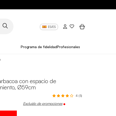
ES/ES
Programa de fidelidad
Profesionales
m
arbacoa con espacio de
miento, Ø59cm
4 (5)
Excluido de promociones