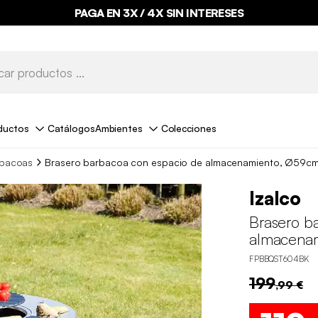
PAGA EN 3X / 4X SIN INTERESES
ductos
Catálogos
Ambientes
Colecciones
bacoas
Brasero barbacoa con espacio de almacenamiento, Ø59c
Izalco
Brasero b
almacena
FPBBQST604BK
199
,99 €