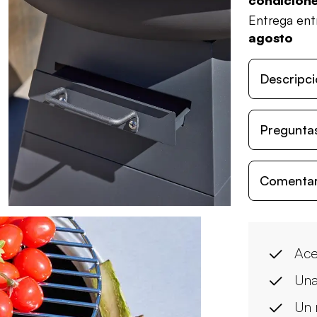
condicion
Entrega en
agosto
Descripci
Preguntas
Comentari
Ace
Una
Un 