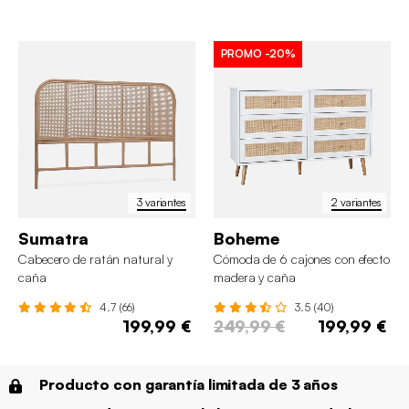
PROMO
-20%
3 variantes
2 variantes
Sumatra
Boheme
Cabecero de ratán natural y
Cómoda de 6 cajones con efecto
caña
madera y caña
4.7 (66)
3.5 (40)
199,99 €
249,99 €
199,99 €
Producto con garantía limitada de 3 años