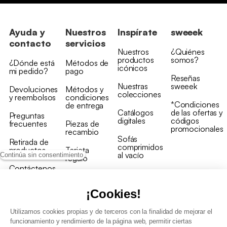
Ayuda y
Nuestros
Inspírate
sweeek
contacto
servicios
Nuestros
¿Quiénes
productos
somos?
¿Dónde está
Métodos de
icónicos
mi pedido?
pago
Reseñas
Nuestras
sweeek
Devoluciones
Métodos y
colecciones
y reembolsos
condiciones
*Condiciones
de entrega
Catálogos
de las ofertas y
Preguntas
digitales
códigos
frecuentes
Piezas de
promocionales
recambio
Sofás
Retirada de
comprimidos
productos
Tarjeta
al vacío
Continúa sin consentimiento
regalo
Contáctenos
Rebajas en
Programa
muebles
de fidelidad
¡Cookies!
Utilizamos cookies propias y de terceros con la finalidad de mejorar el
funcionamiento y rendimiento de la página web, permitir ciertas