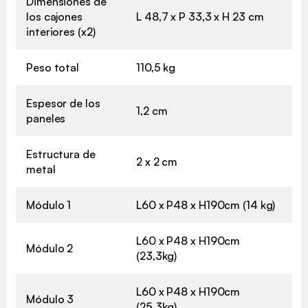
Dimensiones de
los cajones
L 48,7 x P 33,3 x H 23 cm
interiores (x2)
Peso total
110,5 kg
Espesor de los
1,2 cm
paneles
Estructura de
2 x 2 cm
metal
Módulo 1
L60 x P48 x H190cm (14 kg)
L60 x P48 x H190cm
Módulo 2
(23,3kg)
L60 x P48 x H190cm
Módulo 3
(25,3kg)