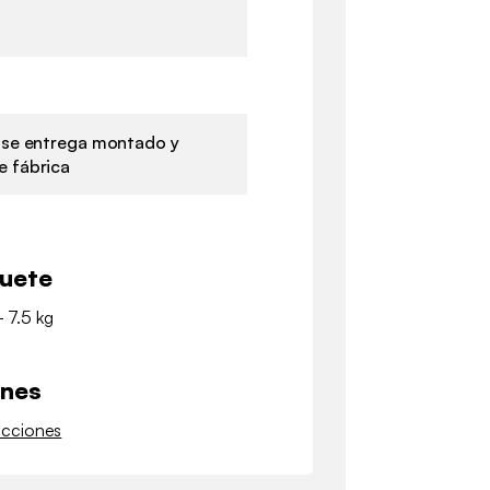
 se entrega montado y
 fábrica
quete
- 7.5 kg
ones
ucciones