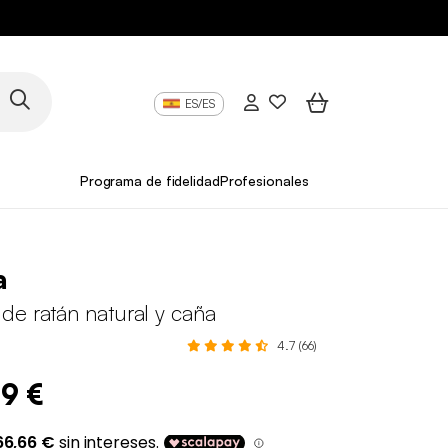
ES/ES
Programa de fidelidad
Profesionales
a
de ratán natural y caña
4.7 (66)
99 €