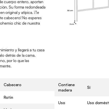
 de cuerpo entero, aportan
ación. Su forma redondeada
n original y atípica. ¡Te
ste cabecero! No esperes
 bohemio chic de nuestra
miento y llegará a tu casa
lo detrás de la cama.
o, por lo que las
amente.
Cabecero
Contiene
Sí
madera
Rotin
Uso
Uso domést