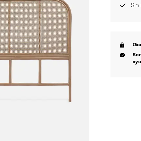
Sin
Gar
Ser
ayu