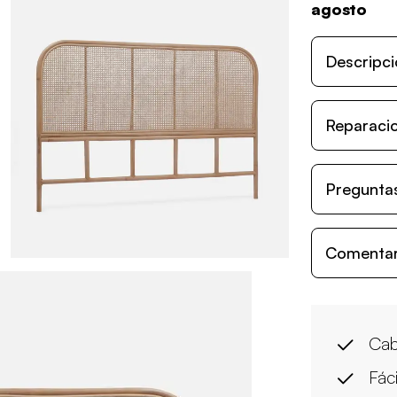
agosto
Descripci
Reparacio
Preguntas
Comentari
Cab
Fác