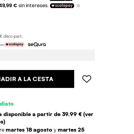
€ d'éco-part
.
 con
ADIR A LA CESTA
diato
 disponible a partir de
39.99 €
(
ver
es
)
tre
martes 18 agosto
y
martes 25