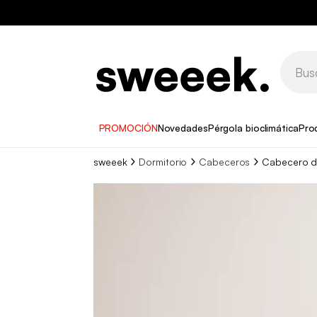
PROMOCIÓN
Novedades
Pérgola bioclimática
Pro
sweeek
Dormitorio
Cabeceros
Cabecero de