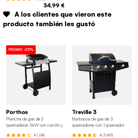
34,99 €
A los clientes que vieron este
producto también les gustó
PROMO
-23%
Porthos
Treville 3
Plancha de gas de 2
Barbacoa de gas de 3
quemadores 5kW con carrito y
quemadores con 1 quemador
estante
lateral
4.1 (14)
4.3 (40)