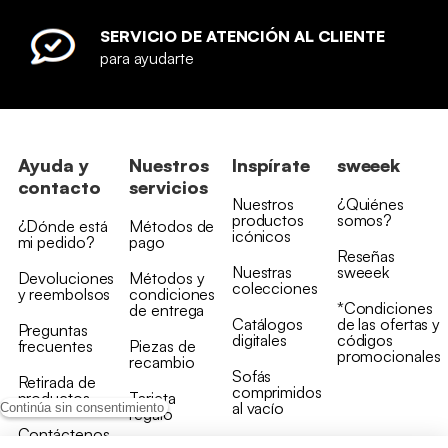
SERVICIO DE ATENCIÓN AL CLIENTE
para ayudarte
Ayuda y
Nuestros
Inspírate
sweeek
contacto
servicios
Nuestros
¿Quiénes
productos
somos?
¿Dónde está
Métodos de
icónicos
mi pedido?
pago
Reseñas
Nuestras
sweeek
Devoluciones
Métodos y
colecciones
y reembolsos
condiciones
*Condiciones
de entrega
Catálogos
de las ofertas y
Preguntas
digitales
códigos
frecuentes
Piezas de
promocionales
recambio
Sofás
Retirada de
comprimidos
productos
Tarjeta
al vacío
Continúa sin consentimiento
regalo
Contáctenos
Rebajas en