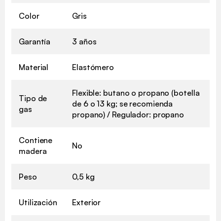
Color
Gris
Garantía
3 años
Material
Elastómero
Flexible: butano o propano (botella
Tipo de
de 6 o 13 kg; se recomienda
gas
propano) / Regulador: propano
Contiene
No
madera
Peso
0,5 kg
Utilización
Exterior