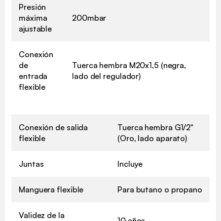
Presión
máxima
200mbar
ajustable
Conexión
de
Tuerca hembra M20x1,5 (negra,
entrada
lado del regulador)
flexible
Conexión de salida
Tuerca hembra G1/2"
flexible
(Oro, lado aparato)
Juntas
Incluye
Manguera flexible
Para butano o propano
Validez de la
10 años