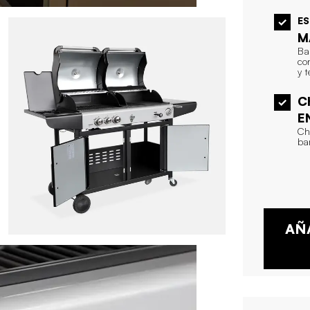
E
M
Ba
co
y 
C
E
Ch
ba
AÑ