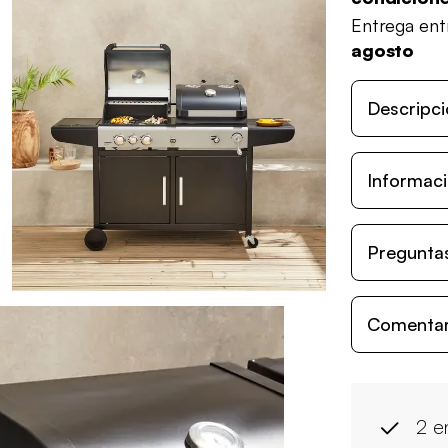
Entrega en
agosto
Descripci
Informaci
Preguntas
Comentari
2 e