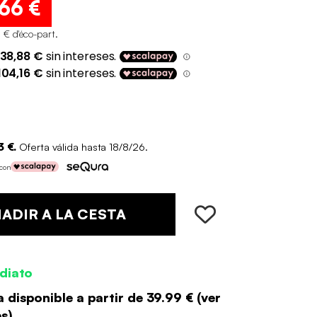
,66 €
 € d'éco-part
.
3 €.
Oferta válida hasta 18/8/26.
 con
ADIR A LA CESTA
diato
 disponible a partir de
39.99 €
(
ver
es
)