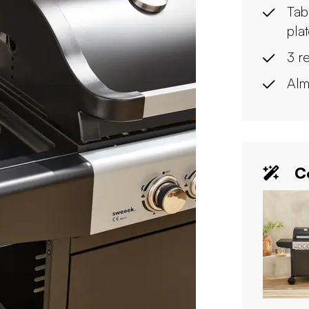
Tab
pla
3 re
Alm
Co