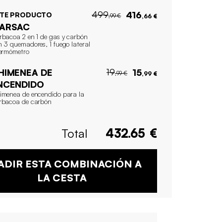
499
416
STE PRODUCTO
,99 €
,66 €
ARSAC
rbacoa 2 en 1 de gas y carbón
n 3 quemadores, 1 fuego lateral
termómetro
19
HIMENEA DE
15
,99 €
,99 €
NCENDIDO
imenea de encendido para la
rbacoa de carbón
Total
432.65
€
ADIR ESTA COMBINACIÓN A
LA CESTA