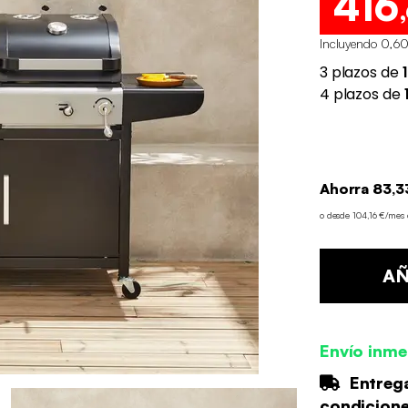
416
Incluyendo 0,60
Ahorra 83,3
o desde 104,16 €/mes
AÑ
Envío inme
Entrega
condicion