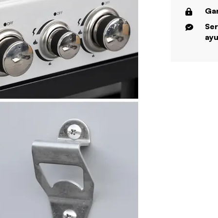
Gar
Ser
ayu