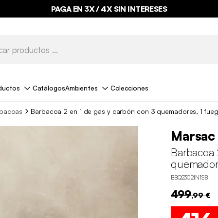
PAGA EN 3X / 4X SIN INTERESES
ductos
Catálogos
Ambientes
Colecciones
bacoas
Barbacoa 2 en 1 de gas y carbón con 3 quemadores, 1 fueg
Marsac
Barbacoa 
quemadore
BBQ2302IN1SB
499
,99 €