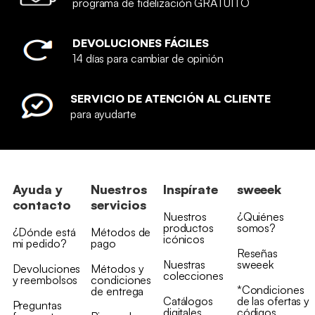
programa de fidelización GRATUITO
DEVOLUCIONES FÁCILES
14 días para cambiar de opinión
SERVICIO DE ATENCIÓN AL CLIENTE
para ayudarte
Ayuda y
Nuestros
Inspírate
sweeek
contacto
servicios
Nuestros
¿Quiénes
productos
somos?
¿Dónde está
Métodos de
icónicos
mi pedido?
pago
Reseñas
Nuestras
sweeek
Devoluciones
Métodos y
colecciones
y reembolsos
condiciones
*Condiciones
de entrega
Catálogos
de las ofertas y
Preguntas
digitales
códigos