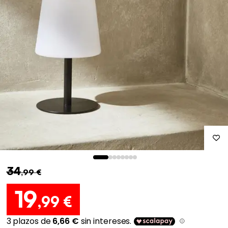
34
,99 €
19
,99 €