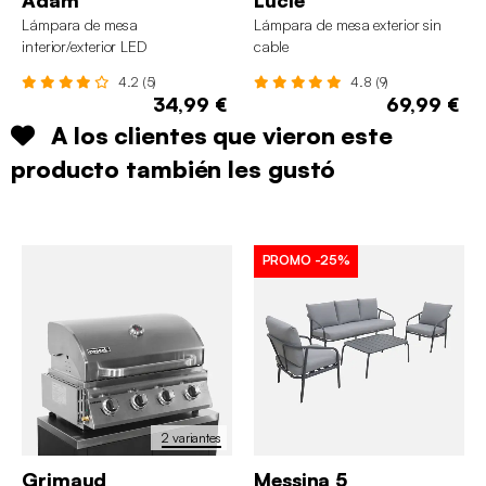
Adam
Lucie
Lámpara de mesa
Lámpara de mesa exterior sin
interior/exterior LED
cable
inalámbrica, H32cm
4.2 (5)
4.8 (9)
34,99 €
69,99 €
A los clientes que vieron este
producto también les gustó
PROMO
-25%
2 variantes
Grimaud
Messina 5