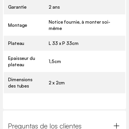
Garantie
2 ans
Notice fournie, à monter soi-
Montage
même
Plateau
L 33 x P 33cm
Epaisseur du
1,5cm
plateau
Dimensions
2 x 2cm
des tubes
Preguntas de los clientes