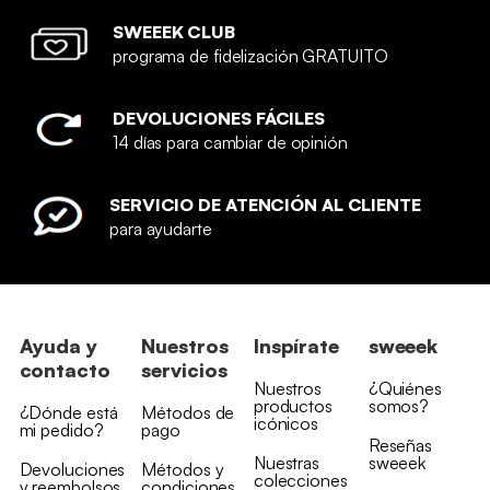
SWEEEK CLUB
programa de fidelización GRATUITO
DEVOLUCIONES FÁCILES
14 días para cambiar de opinión
SERVICIO DE ATENCIÓN AL CLIENTE
para ayudarte
Ayuda y
Nuestros
Inspírate
sweeek
contacto
servicios
Nuestros
¿Quiénes
productos
somos?
¿Dónde está
Métodos de
icónicos
mi pedido?
pago
Reseñas
Nuestras
sweeek
Devoluciones
Métodos y
colecciones
y reembolsos
condiciones