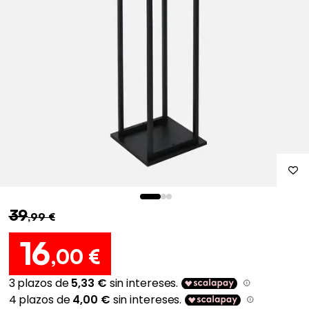
39
,99 €
16
,00 €