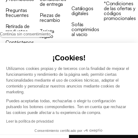
*Condiciones
de entrega
Catálogos
de las ofertas y
Preguntas
digitales
códigos
frecuentes
Piezas de
promocionales
recambio
Sofás
Retirada de
comprimidos
productos
Tarjeta
al vacío
Continúa sin consentimiento
regalo
Contáctenos
Rebajas en
Programa
muebles
de fidelidad
¡Cookies!
Utilizamos cookies propias y de terceros con la finalidad de mejorar el
funcionamiento y rendimiento de la página web, permitir ciertas
funcionalidades mediante el uso de cookies técnicas, adaptar el
contenido y personalizar nuestros anuncios mediante cookies de
Condiciones generales de la venta
marketing.
Condiciones generales Programa de fidelidad
Puedes aceptarlas todas, rechazarlas o elegir tu configuración
Política de gestión de datos personales y cookies
pulsando los botones correspondientes. Ten en cuenta que rechazar
Condiciones generales de Venta Profesional
las cookies puede afectar a tu experiencia de compra.
Declaración de accesibilidad
Leer la política de privacidad
Consentimiento certificado por