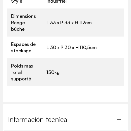
Style
Industriel
Dimensions
Range
L 33 x P 33 x H 112cm
bûche
Espaces de
L 30 x P 30 x H 110,5cm
stockage
Poids max
total
150kg
supporté
Información técnica