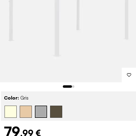
Color:
Gris
79
,99 €