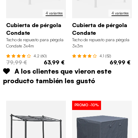
4 variantes
4 variantes
Cubierta de pérgola
Cubierta de pérgola
Condate
Condate
Techo de repuesto para pérgola
Techo de repuesto para pérgola
Condate 3x4m
3x3m
4.2 (60)
4.1 (52)
79,99 €
63,99 €
69,99 €
A los clientes que vieron este
producto también les gustó
PROMO
-10%