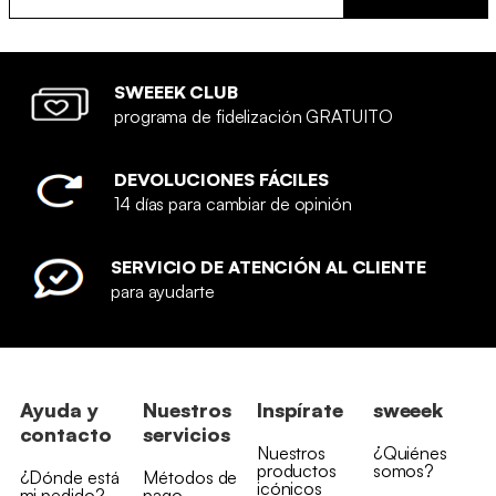
SWEEEK CLUB
programa de fidelización GRATUITO
DEVOLUCIONES FÁCILES
14 días para cambiar de opinión
SERVICIO DE ATENCIÓN AL CLIENTE
para ayudarte
Ayuda y
Nuestros
Inspírate
sweeek
contacto
servicios
Nuestros
¿Quiénes
productos
somos?
¿Dónde está
Métodos de
icónicos
mi pedido?
pago