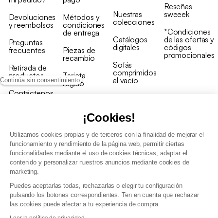
Reseñas
Nuestras
sweeek
Devoluciones
Métodos y
colecciones
y reembolsos
condiciones
*Condiciones
de entrega
Catálogos
de las ofertas y
Preguntas
digitales
códigos
frecuentes
Piezas de
promocionales
recambio
Sofás
Retirada de
comprimidos
productos
Tarjeta
al vacío
Continúa sin consentimiento
regalo
Contáctenos
Rebajas en
Programa
muebles
de fidelidad
¡Cookies!
Utilizamos cookies propias y de terceros con la finalidad de mejorar el
funcionamiento y rendimiento de la página web, permitir ciertas
funcionalidades mediante el uso de cookies técnicas, adaptar el
contenido y personalizar nuestros anuncios mediante cookies de
Condiciones generales de la venta
marketing.
Condiciones generales Programa de fidelidad
Puedes aceptarlas todas, rechazarlas o elegir tu configuración
Política de gestión de datos personales y cookies
pulsando los botones correspondientes. Ten en cuenta que rechazar
Condiciones generales de Venta Profesional
las cookies puede afectar a tu experiencia de compra.
Declaración de accesibilidad