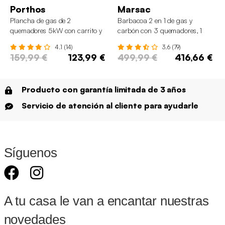
Porthos
Marsac
Plancha de gas de 2
Barbacoa 2 en 1 de gas y
quemadores 5kW con carrito y
carbón con 3 quemadores, 1
estante
fuego lateral y termómetro
4.1 (14)
3.6 (79)
159,99 €
123,99 €
499,99 €
416,66 €
Producto con garantía limitada de 3 años
Servicio de atención al cliente para ayudarle
Síguenos
A tu casa le van a encantar nuestras
novedades