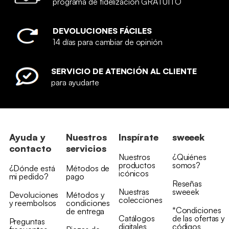
programa de fidelización GRATUITO
DEVOLUCIONES FÁCILES
14 días para cambiar de opinión
SERVICIO DE ATENCIÓN AL CLIENTE
para ayudarte
Ayuda y
Nuestros
Inspírate
sweeek
contacto
servicios
Nuestros
¿Quiénes
productos
somos?
¿Dónde está
Métodos de
icónicos
mi pedido?
pago
Reseñas
Nuestras
sweeek
Devoluciones
Métodos y
colecciones
y reembolsos
condiciones
*Condiciones
de entrega
Catálogos
de las ofertas y
Preguntas
digitales
códigos