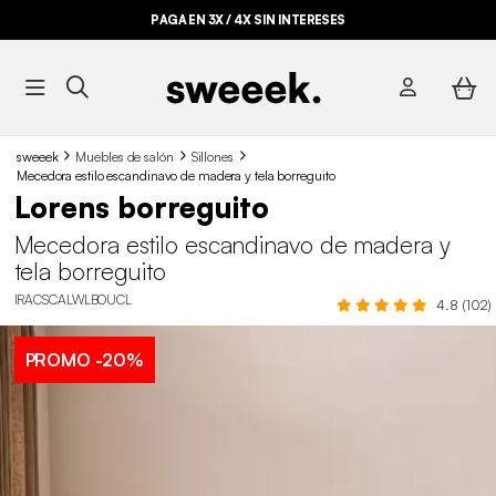
PAGA EN 3X / 4X SIN INTERESES
sweeek
Muebles de salón
Sillones
Mecedora estilo escandinavo de madera y tela borreguito
Lorens borreguito
Mecedora estilo escandinavo de madera y
tela borreguito
IRACSCALWLBOUCL
4.8 (102)
PROMO
-20%