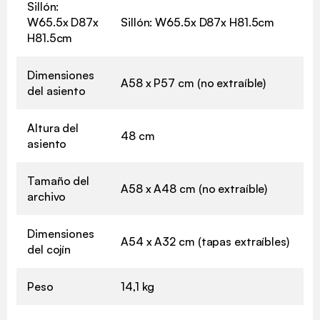
Sillón:
W65.5x D87x
Sillón: W65.5x D87x H81.5cm
H81.5cm
Dimensiones
A58 x P57 cm (no extraíble)
del asiento
Altura del
48 cm
asiento
Tamaño del
A58 x A48 cm (no extraíble)
archivo
Dimensiones
A54 x A32 cm (tapas extraíbles)
del cojín
Peso
14,1 kg