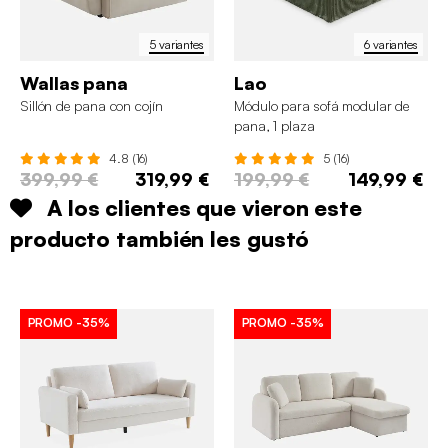
5 variantes
6 variantes
Wallas pana
Lao
Sillón de pana con cojín
Módulo para sofá modular de
pana, 1 plaza
4.8 (16)
5 (16)
399,99 €
319,99 €
199,99 €
149,99 €
A los clientes que vieron este
producto también les gustó
PROMO
-35%
PROMO
-35%