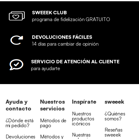
SWEEEK CLUB
programa de fidelización GRATUITO
DEVOLUCIONES FÁCILES
14 días para cambiar de opinión
SERVICIO DE ATENCIÓN AL CLIENTE
para ayudarte
Ayuda y
Nuestros
Inspírate
sweeek
contacto
servicios
Nuestros
¿Quiénes
productos
somos?
¿Dónde está
Métodos de
icónicos
mi pedido?
pago
Reseñas
Nuestras
sweeek
Devoluciones
Métodos y