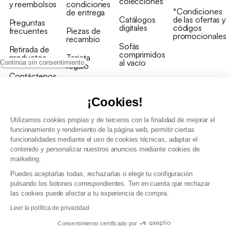
colecciones
y reembolsos
condiciones
*Condiciones
de entrega
Catálogos
de las ofertas y
Preguntas
digitales
códigos
frecuentes
Piezas de
promocionales
recambio
Sofás
Retirada de
comprimidos
productos
Tarjeta
al vacío
Continúa sin consentimiento
regalo
Contáctenos
Rebajas en
Programa
muebles
de fidelidad
¡Cookies!
Utilizamos cookies propias y de terceros con la finalidad de mejorar el
funcionamiento y rendimiento de la página web, permitir ciertas
funcionalidades mediante el uso de cookies técnicas, adaptar el
contenido y personalizar nuestros anuncios mediante cookies de
Condiciones generales de la venta
marketing.
Condiciones generales Programa de fidelidad
Puedes aceptarlas todas, rechazarlas o elegir tu configuración
Política de gestión de datos personales y cookies
pulsando los botones correspondientes. Ten en cuenta que rechazar
Condiciones generales de Venta Profesional
las cookies puede afectar a tu experiencia de compra.
Declaración de accesibilidad
Leer la política de privacidad
Consentimiento certificado por