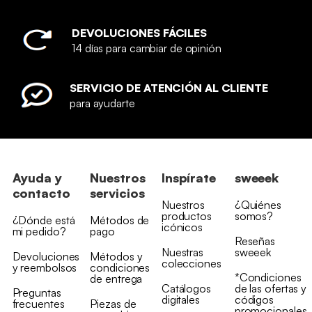
DEVOLUCIONES FÁCILES
14 días para cambiar de opinión
SERVICIO DE ATENCIÓN AL CLIENTE
para ayudarte
Ayuda y
Nuestros
Inspírate
sweeek
contacto
servicios
Nuestros
¿Quiénes
productos
somos?
¿Dónde está
Métodos de
icónicos
mi pedido?
pago
Reseñas
Nuestras
sweeek
Devoluciones
Métodos y
colecciones
y reembolsos
condiciones
*Condiciones
de entrega
Catálogos
de las ofertas y
Preguntas
digitales
códigos
frecuentes
Piezas de
promocionales