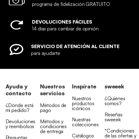
programa de fidelización GRATUITO
DEVOLUCIONES FÁCILES
14 días para cambiar de opinión
SERVICIO DE ATENCIÓN AL CLIENTE
para ayudarte
Ayuda y
Nuestros
Inspírate
sweeek
contacto
servicios
Nuestros
¿Quiénes
productos
somos?
¿Dónde está
Métodos de
icónicos
mi pedido?
pago
Reseñas
Nuestras
sweeek
Devoluciones
Métodos y
colecciones
y reembolsos
condiciones
*Condiciones
de entrega
Catálogos
de las ofertas y
Preguntas