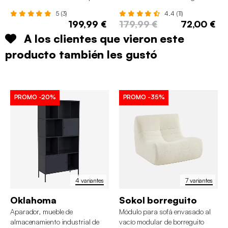
roble
5 (3)
4.4 (11)
199,99 €
179,99 €
72,00 €
A los clientes que vieron este
producto también les gustó
PROMO
-20%
PROMO
-35%
4 variantes
7 variantes
Oklahoma
Sokol borreguito
Aparador, mueble de
Módulo para sofá envasado al
almacenamiento industrial de
vacío modular de borreguito