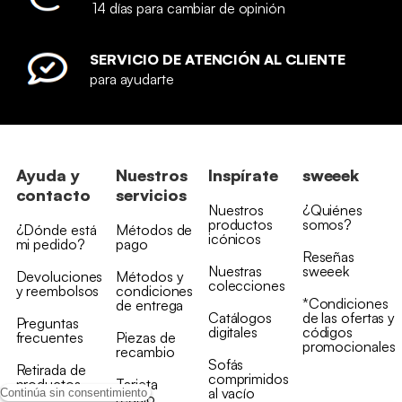
14 días para cambiar de opinión
SERVICIO DE ATENCIÓN AL CLIENTE
para ayudarte
Ayuda y
Nuestros
Inspírate
sweeek
contacto
servicios
Nuestros
¿Quiénes
productos
somos?
¿Dónde está
Métodos de
icónicos
mi pedido?
pago
Reseñas
Nuestras
sweeek
Devoluciones
Métodos y
colecciones
y reembolsos
condiciones
*Condiciones
de entrega
Catálogos
de las ofertas y
Preguntas
digitales
códigos
frecuentes
Piezas de
promocionales
recambio
Sofás
Retirada de
comprimidos
productos
Tarjeta
al vacío
Continúa sin consentimiento
regalo