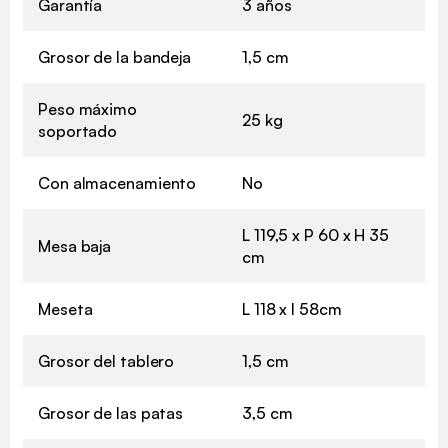
Garantía
3 años
Grosor de la bandeja
1,5 cm
Peso máximo
25 kg
soportado
Con almacenamiento
No
L 119,5 x P 60 x H 35
Mesa baja
cm
Meseta
L 118 x l 58cm
Grosor del tablero
1,5 cm
Grosor de las patas
3,5 cm