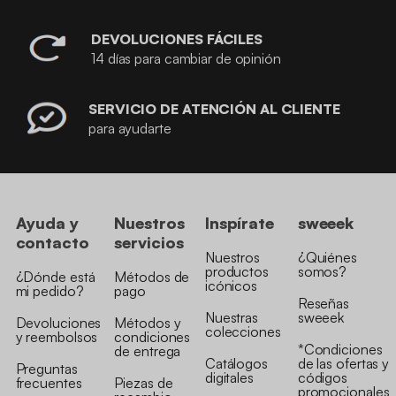
DEVOLUCIONES FÁCILES
14 días para cambiar de opinión
SERVICIO DE ATENCIÓN AL CLIENTE
para ayudarte
Ayuda y
Nuestros
Inspírate
sweeek
contacto
servicios
Nuestros
¿Quiénes
productos
somos?
¿Dónde está
Métodos de
icónicos
mi pedido?
pago
Reseñas
Nuestras
sweeek
Devoluciones
Métodos y
colecciones
y reembolsos
condiciones
*Condiciones
de entrega
Catálogos
de las ofertas y
Preguntas
digitales
códigos
frecuentes
Piezas de
promocionales