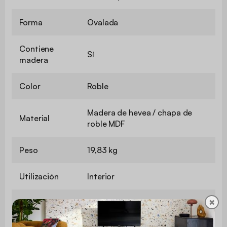
Forma
Ovalada
Contiene
Sí
madera
Color
Roble
Madera de hevea / chapa de
Material
roble MDF
Peso
19,83 kg
Utilización
Interior
✖
Uso
Uso doméstico solamente