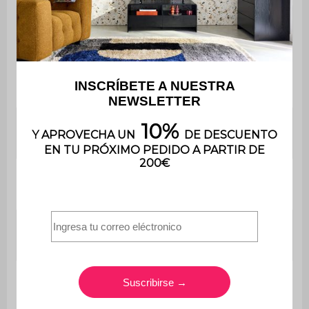
Garantía
3 años
El montaje es muy sencillo, se
Montaje
incluye un manual de
instrucciones
Grosor de la
2,2 cm
bandeja
Espacio entre
70 cm
los pies
Altura bajo la
33 cm
mesa
Peso máximo
12 kg
soportado