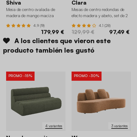
Shiva
Clara
Mesa de centro ovalada de
Mesas de centro redondas de
madera de mango maciza
efecto madera y abeto, set de 2
4.9 (19)
4.1 (28)
179,99 €
129,99 €
97,49 €
A los clientes que vieron este
producto también les gustó
PROMO
-15%
PROMO
-30%
4 variantes
3 variantes