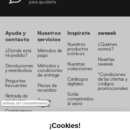
para ayudarte
Ayuda y
Nuestros
Inspírate
sweeek
contacto
servicios
Nuestros
¿Quiénes
productos
somos?
¿Dónde está
Métodos de
icónicos
mi pedido?
pago
Reseñas
Nuestras
sweeek
Devoluciones
Métodos y
colecciones
y reembolsos
condiciones
*Condiciones
de entrega
Catálogos
de las ofertas y
Preguntas
digitales
códigos
frecuentes
Piezas de
promocionales
recambio
Sofás
Retirada de
comprimidos
productos
Tarjeta
al vacío
Continúa sin consentimiento
regalo
Contáctenos
Rebajas en
Programa
muebles
de fidelidad
¡Cookies!