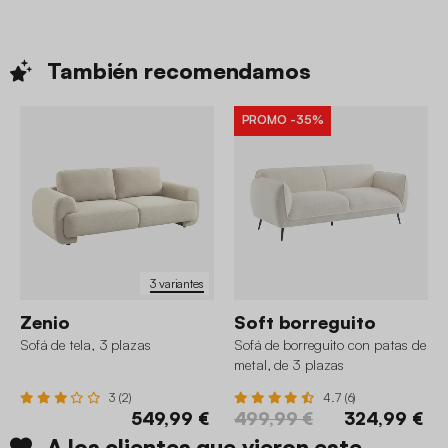
También
recomendamos
PROMO
-35%
3 variantes
Zenio
Soft borreguito
Sofá de tela, 3 plazas
Sofá de borreguito con patas de
metal, de 3 plazas
3 (2)
4.7 (6)
549,99 €
499,99 €
324,99 €
A los clientes que vieron este