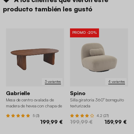
producto también les gustó
PROMO
-20%
3 variantes
4 variantes
Gabrielle
Spino
Mesa de centro ovalada de
Silla giratoria 360° borreguito
madera de hevea con chapa de
texturizada
roble
5 (3)
4.2 (27)
199,99 €
199,99 €
159,99 €