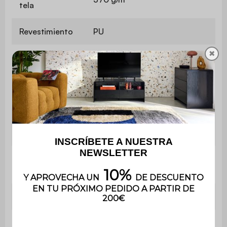
tela
Revestimiento
PU
✖
Densidad de la
Espuma de poliuretano
espuma del
(22kg/m3 y 28kg/m3) +
asiento
muelles ensacados
Relleno del
Fibra de poliéster
respaldo
Forro de
Espuma de poliuretano (22
reposabrazos
kg/m3 y 9 kg/m3)
Profundidad
90 cm
Profundidad