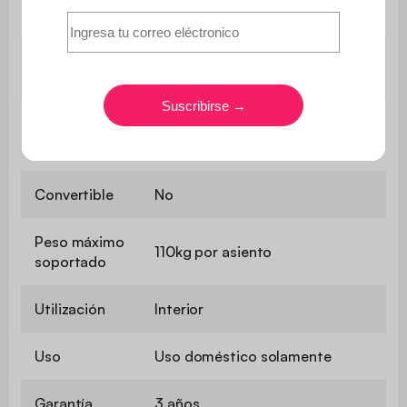
60 cm
del asiento
Anchura de
11 cm
apoyabrazos
Comodidad
Equilibrado
del asiento
Convertible
No
Peso máximo
110kg por asiento
soportado
Utilización
Interior
Uso
Uso doméstico solamente
Garantía
3 años