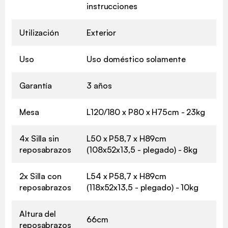
instrucciones
Utilización
Exterior
Uso
Uso doméstico solamente
Garantía
3 años
Mesa
L120/180 x P80 x H75cm - 23kg
4x Silla sin
L50 x P58,7 x H89cm
reposabrazos
(108x52x13,5 - plegado) - 8kg
2x Silla con
L54 x P58,7 x H89cm
reposabrazos
(118x52x13,5 - plegado) - 10kg
Altura del
66cm
reposabrazos