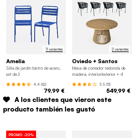
11 variantes
2 variantes
Amelia
Oviedo + Santos
Silla de jardín bistró de acero,
Mesa de comedor redonda de
set de 2
madera, interior/exterior + 4
sillones de cuerda y acero
4.4 (62)
3.5 (13)
79,99 €
549,99 €
A los clientes que vieron este
producto también les gustó
PROMO
-20%