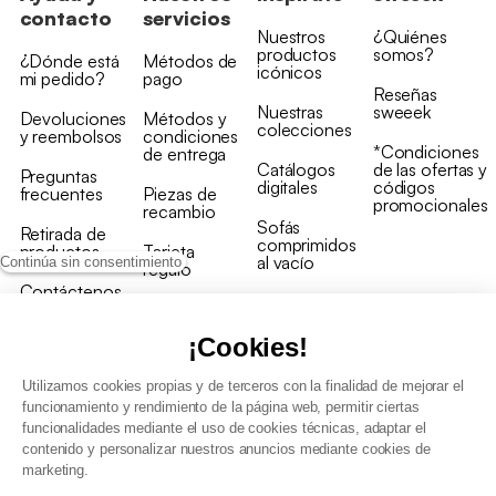
contacto
servicios
Nuestros
¿Quiénes
productos
somos?
¿Dónde está
Métodos de
icónicos
mi pedido?
pago
Reseñas
Nuestras
sweeek
Devoluciones
Métodos y
colecciones
y reembolsos
condiciones
*Condiciones
de entrega
Catálogos
de las ofertas y
Preguntas
digitales
códigos
frecuentes
Piezas de
promocionales
recambio
Sofás
Retirada de
comprimidos
productos
Tarjeta
al vacío
Continúa sin consentimiento
regalo
Contáctenos
Rebajas en
Programa
muebles
de fidelidad
¡Cookies!
Utilizamos cookies propias y de terceros con la finalidad de mejorar el
funcionamiento y rendimiento de la página web, permitir ciertas
funcionalidades mediante el uso de cookies técnicas, adaptar el
contenido y personalizar nuestros anuncios mediante cookies de
Condiciones generales de la venta
marketing.
Condiciones generales Programa de fidelidad