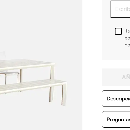
Ta
po
no
AÑ
Descripci
Preguntas