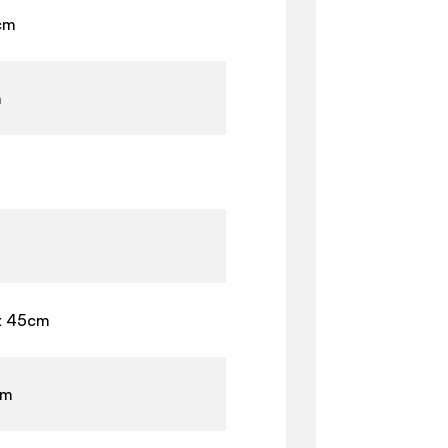
cm
m
x 45cm
cm