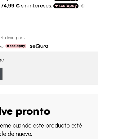
 € d'éco-part
.
 con
ge
lve pronto
ueme cuando este producto esté
ble de nuevo.