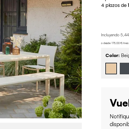
Incluyendo 5,44
o desde 175,00 €/mes
Color:
Bei
Vue
Notifíq
disponi