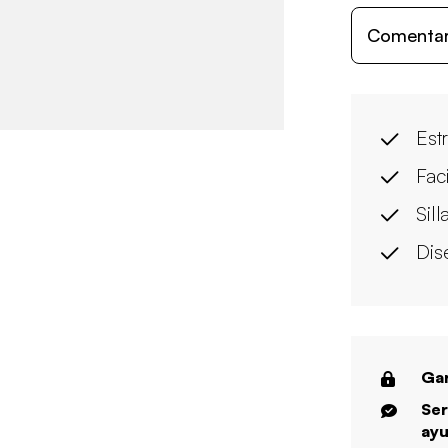
Comentari
Est
Fac
Sill
Dis
Gar
Ser
ayu