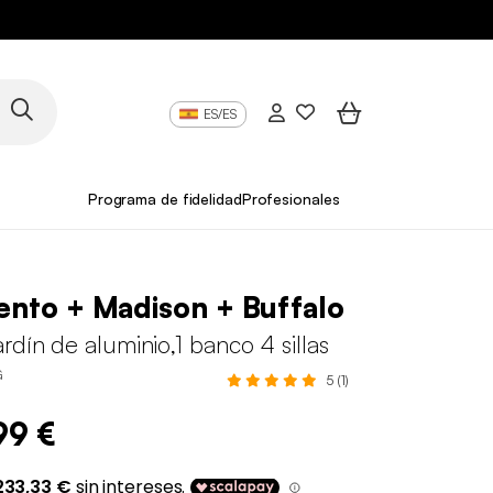
ES/ES
Programa de fidelidad
Profesionales
nto + Madison + Buffalo
rdín de aluminio,1 banco 4 sillas
G
5 (1)
99 €