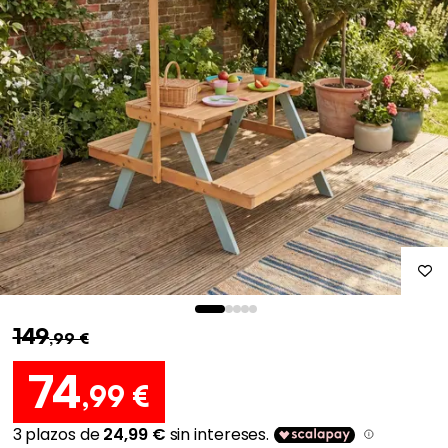
149
,99 €
74
,99 €