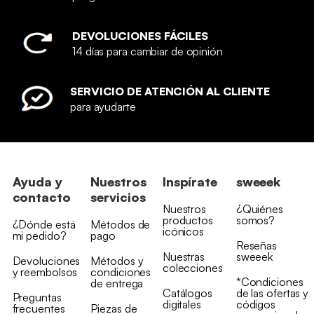
DEVOLUCIONES FÁCILES
14 días para cambiar de opinión
SERVICIO DE ATENCIÓN AL CLIENTE
para ayudarte
Ayuda y
Nuestros
Inspírate
sweeek
contacto
servicios
Nuestros
¿Quiénes
productos
somos?
¿Dónde está
Métodos de
icónicos
mi pedido?
pago
Reseñas
Nuestras
sweeek
Devoluciones
Métodos y
colecciones
y reembolsos
condiciones
*Condiciones
de entrega
Catálogos
de las ofertas y
Preguntas
digitales
códigos
frecuentes
Piezas de