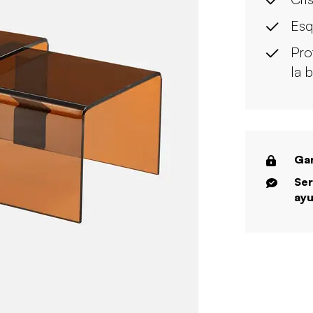
Esq
Pro
la 
Gar
Ser
ayu