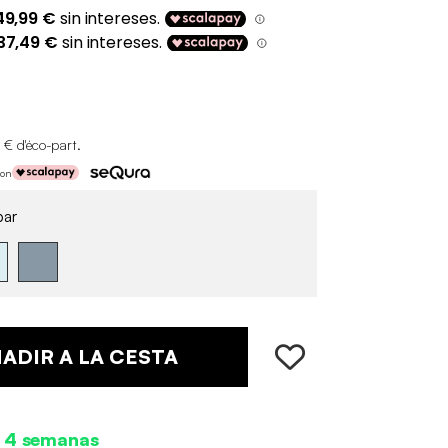
 € d'éco-part
.
con
ar
ADIR A LA CESTA
n 4 semanas