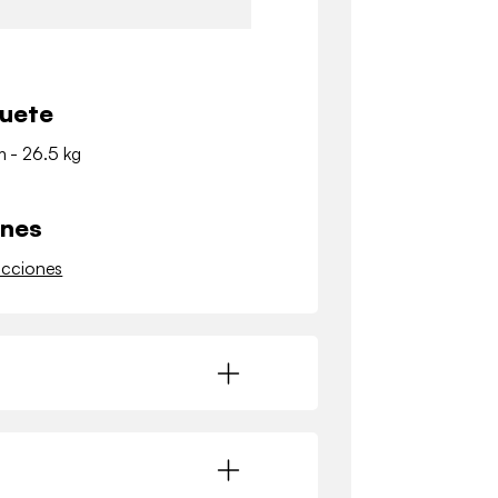
quete
m - 26.5 kg
ones
ucciones