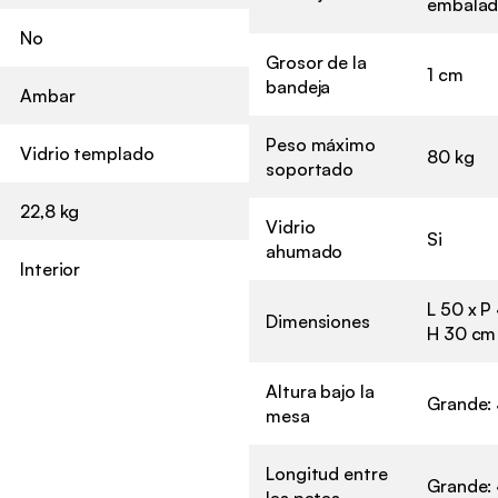
embalad
No
Grosor de la
1 cm
bandeja
Ambar
Peso máximo
Vidrio templado
80 kg
soportado
22,8 kg
Vidrio
Si
ahumado
Interior
L 50 x P
Dimensiones
H 30 cm
Altura bajo la
Grande: 
mesa
Longitud entre
Grande: