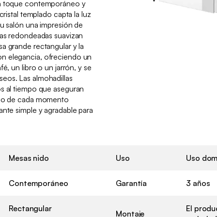
un toque contemporáneo y
cristal templado capta la luz
tu salón una impresión de
inas redondeadas suavizan
a grande rectangular y la
n elegancia, ofreciendo un
é, un libro o un jarrón, y se
eos. Las almohadillas
os al tiempo que aseguran
endo de cada momento
ante simple y agradable para
Mesas nido
Uso
Uso dom
Contemporáneo
Garantía
3 años
Rectangular
El produ
Montaje