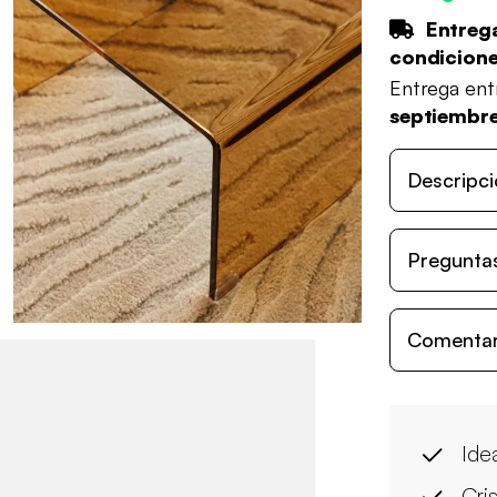
Entrega
condicion
Entrega en
septiembr
Descripci
Preguntas
Comentari
Ide
Cri