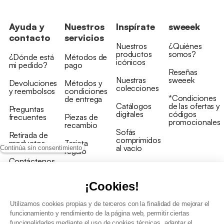
Ayuda y
Nuestros
Inspírate
sweeek
contacto
servicios
Nuestros
¿Quiénes
productos
somos?
¿Dónde está
Métodos de
icónicos
mi pedido?
pago
Reseñas
Nuestras
sweeek
Devoluciones
Métodos y
colecciones
y reembolsos
condiciones
*Condiciones
de entrega
Catálogos
de las ofertas y
Preguntas
digitales
códigos
frecuentes
Piezas de
promocionales
recambio
Sofás
Retirada de
comprimidos
productos
Tarjeta
al vacío
Continúa sin consentimiento
regalo
Contáctenos
Rebajas en
Programa
muebles
de fidelidad
¡Cookies!
Utilizamos cookies propias y de terceros con la finalidad de mejorar el
funcionamiento y rendimiento de la página web, permitir ciertas
funcionalidades mediante el uso de cookies técnicas, adaptar el