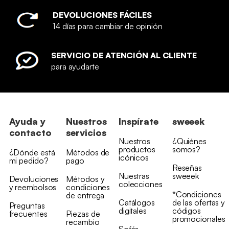
DEVOLUCIONES FÁCILES
14 días para cambiar de opinión
SERVICIO DE ATENCIÓN AL CLIENTE
para ayudarte
Ayuda y
Nuestros
Inspírate
sweeek
contacto
servicios
Nuestros
¿Quiénes
productos
somos?
¿Dónde está
Métodos de
icónicos
mi pedido?
pago
Reseñas
Nuestras
sweeek
Devoluciones
Métodos y
colecciones
y reembolsos
condiciones
*Condiciones
de entrega
Catálogos
de las ofertas y
Preguntas
digitales
códigos
frecuentes
Piezas de
promocionales
recambio