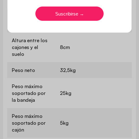
(exterior)
Cajones
L 48 x P 28,5 x H 12cm (x2)
(interior)
Altura entre los
cajones y el
8cm
suelo
Peso neto
32,5kg
Peso máximo
soportado por
25kg
la bandeja
Peso máximo
soportado por
5kg
cajón