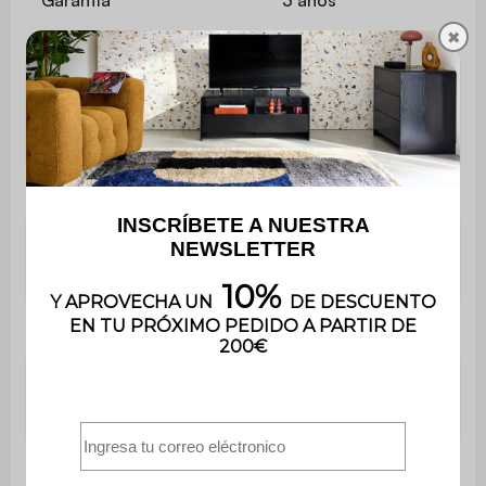
✖
El montaje es muy sencillo, se
Montaje
incluye un manual de
instrucciones
Mueble para TV
L 110 x P 55 x H 45cm
Grosor de los
1,5 cm
paneles
Estanterías
L 52,7 x P 53,5 cm (x2)
Altura entre
17cm
estantes
Cajones
L 52,5 x H 18,5cm (x2)