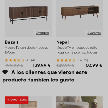
3 variantes
2 variantes
Bazalt
Nepal
Mueble TV con efecto madera,
Mueble TV en acabado estilo
160cm
nogal con 2 puertas, 160cm
3.5 (41)
3.6 (127)
199,99 €
139,99 €
129,99 €
103,99 €
A los clientes que vieron este
producto también les gustó
PROMO
-30%