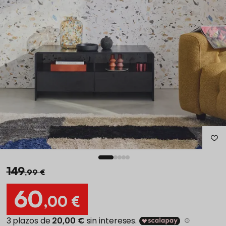
149
,99 €
60
,00 €