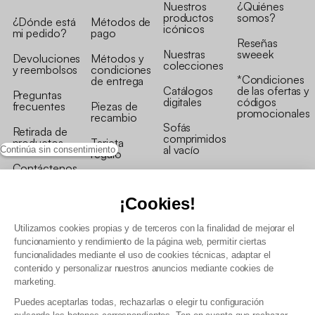
Nuestros
¿Quiénes
productos
somos?
¿Dónde está
Métodos de
icónicos
mi pedido?
pago
Reseñas
Nuestras
sweeek
Devoluciones
Métodos y
colecciones
y reembolsos
condiciones
*Condiciones
de entrega
Catálogos
de las ofertas y
Preguntas
digitales
códigos
frecuentes
Piezas de
promocionales
recambio
Sofás
Retirada de
comprimidos
productos
Tarjeta
al vacío
Continúa sin consentimiento
regalo
Contáctenos
Rebajas en
Programa
muebles
de fidelidad
¡Cookies!
Utilizamos cookies propias y de terceros con la finalidad de mejorar el
funcionamiento y rendimiento de la página web, permitir ciertas
funcionalidades mediante el uso de cookies técnicas, adaptar el
contenido y personalizar nuestros anuncios mediante cookies de
Condiciones generales de la venta
marketing.
Condiciones generales Programa de fidelidad
Puedes aceptarlas todas, rechazarlas o elegir tu configuración
Política de gestión de datos personales y cookies