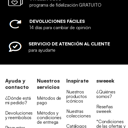
programa de fidelización GRATUITO
DEVOLUCIONES FÁCILES
14 días para cambiar de opinión
SERVICIO DE ATENCIÓN AL CLIENTE
para ayudarte
Ayuda y
Nuestros
Inspírate
sweeek
contacto
servicios
Nuestros
¿Quiénes
productos
somos?
¿Dónde está
Métodos de
icónicos
mi pedido?
pago
Reseñas
Nuestras
sweeek
Devoluciones
Métodos y
colecciones
y reembolsos
condiciones
*Condiciones
de entrega
Catálogos
de las ofertas y
Preguntas