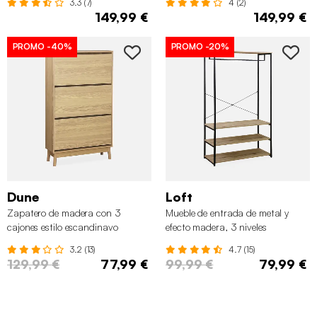
3.3 (7)
4 (2)
149,99 €
149,99 €
PROMO
-40%
PROMO
-20%
Dune
Loft
Zapatero de madera con 3
Mueble de entrada de metal y
cajones estilo escandinavo
efecto madera, 3 niveles
3.2 (13)
4.7 (15)
129,99 €
77,99 €
99,99 €
79,99 €