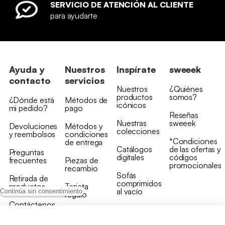
SERVICIO DE ATENCIÓN AL CLIENTE
para ayudarte
Ayuda y
Nuestros
Inspírate
sweeek
contacto
servicios
Nuestros
¿Quiénes
productos
somos?
¿Dónde está
Métodos de
icónicos
mi pedido?
pago
Reseñas
Nuestras
sweeek
Devoluciones
Métodos y
colecciones
y reembolsos
condiciones
*Condiciones
de entrega
Catálogos
de las ofertas y
Preguntas
digitales
códigos
frecuentes
Piezas de
promocionales
recambio
Sofás
Retirada de
comprimidos
productos
Tarjeta
al vacío
Continúa sin consentimiento
regalo
Contáctenos
Rebajas en
Programa
muebles
de fidelidad