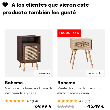
A los clientes que vieron este
producto también les gustó
PROMO
-35%
5 variantes
4 variantes
Boheme
Boheme
Mesita de noche escandinava de
Mesita de noche de 1 cajón con
efecto madera y caña
efecto madera y caña
4.3 (164)
4.5 (159)
69,99 €
69,99 €
45,49 €