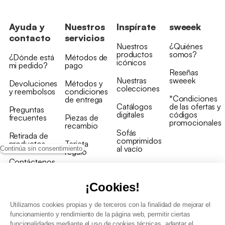
Ayuda y
Nuestros
Inspírate
sweeek
contacto
servicios
Nuestros
¿Quiénes
productos
somos?
¿Dónde está
Métodos de
icónicos
mi pedido?
pago
Reseñas
Nuestras
sweeek
Devoluciones
Métodos y
colecciones
y reembolsos
condiciones
*Condiciones
de entrega
Catálogos
de las ofertas y
Preguntas
digitales
códigos
frecuentes
Piezas de
promocionales
recambio
Sofás
Retirada de
comprimidos
productos
Tarjeta
al vacío
Continúa sin consentimiento
regalo
Contáctenos
Rebajas en
Programa
muebles
de fidelidad
¡Cookies!
Utilizamos cookies propias y de terceros con la finalidad de mejorar el
funcionamiento y rendimiento de la página web, permitir ciertas
funcionalidades mediante el uso de cookies técnicas, adaptar el