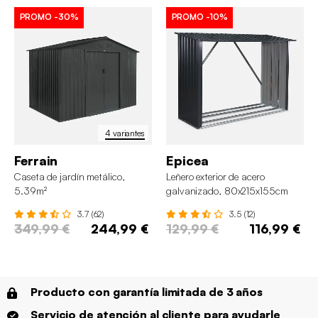
PROMO
-30%
PROMO
-10%
4 variantes
Ferrain
Epicea
Caseta de jardín metálico,
Leñero exterior de acero
5.39m²
galvanizado, 80x215x155cm
3.7 (62)
3.5 (12)
349,99 €
244,99 €
129,99 €
116,99 €
Producto con garantía limitada de 3 años
Servicio de atención al cliente para ayudarle