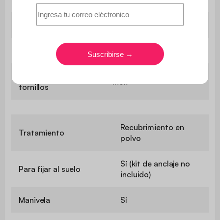
Material del poste
Aluminio
Material de base
Aluminio
Material de los
Inox
tornillos
Recubrimiento en
Tratamiento
polvo
Sí (kit de anclaje no
Para fijar al suelo
incluido)
Manivela
Sí