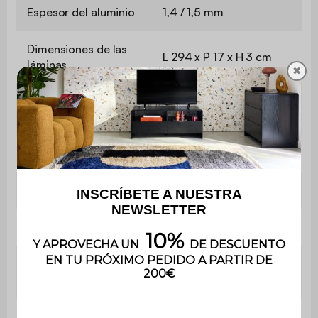
Espesor del aluminio
1,4 / 1,5 mm
Dimensiones de las
L 294 x P 17 x H 3 cm
láminas
✖
Orientación de las
De 0 a 90 grados
lamas
Número de lamas
19
Material
Aluminio
Material estructura
Aluminio
Material de las lamas
Acero galvanizado
de la pérgola
Material del techo
Aluminio