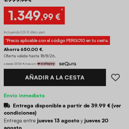
*
1.349
,99 €
Incluyendo 0,51 € d'éco-part
.
*Precio aplicable con el código
PERGO10
en tu cesta.
Ahorra 650,00 €.
Oferta válida hasta 18/8/26.
o desde 337,50 €/mes con
AÑADIR A LA CESTA
Envío inmediato
Entrega disponible a partir de
39.99 €
(
ver
condiciones
)
Entrega entre
jueves 13 agosto
y
jueves 20
agosto