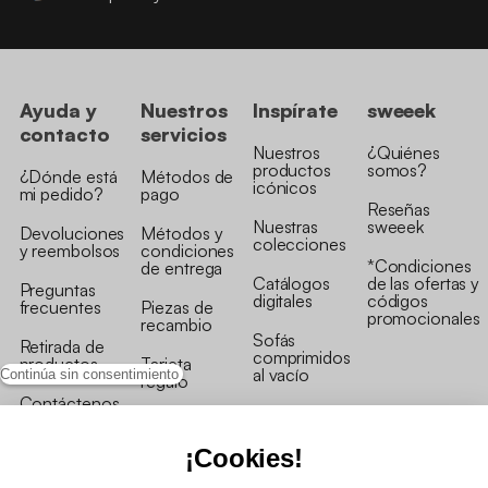
Ayuda y
Nuestros
Inspírate
sweeek
contacto
servicios
Nuestros
¿Quiénes
productos
somos?
¿Dónde está
Métodos de
icónicos
mi pedido?
pago
Reseñas
Nuestras
sweeek
Devoluciones
Métodos y
colecciones
y reembolsos
condiciones
*Condiciones
de entrega
Catálogos
de las ofertas y
Preguntas
digitales
códigos
frecuentes
Piezas de
promocionales
recambio
Sofás
Retirada de
comprimidos
productos
Tarjeta
al vacío
Continúa sin consentimiento
regalo
Contáctenos
Rebajas en
Programa
muebles
de fidelidad
¡Cookies!