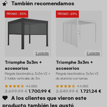
También
recomendamos
PROMO
-30%
PROMO
-25%
2 variantes
2 variantes
Triomphe 3x3m +
Triomphe 3x3m +
accesorios
accesorios
Pérgola bioclimática 3x3m V2 +
Pérgola bioclimática 3x3m V2
2 toldos verticales de 3m
de aluminio con lamas
orientables + 3 persianas
4.6 (262)
4.6 (262)
2.699,99 €
1.700,99 €
2.549,99 €
1.721,24 €
A los clientes que vieron este
producto también les gustó