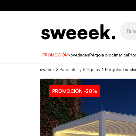
PROMOCIÓN
Novedades
Pérgola bioclimática
Pro
sweeek
Parasoles y Pérgolas
Pérgolas biocli
PROMOCIÓN
-20%