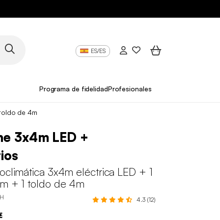
ES/ES
Programa de fidelidad
Profesionales
 toldo de 4m
he 3x4m LED +
ios
oclimática 3x4m eléctrica LED + 1
3m + 1 toldo de 4m
WH
4.3 (12)
€