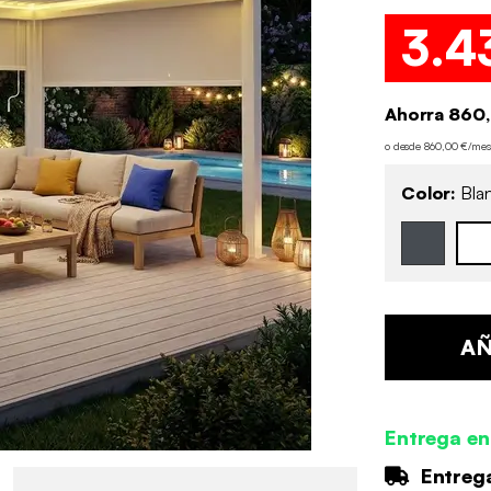
3.4
Ahorra 860
o desde 860,00 €/me
Color:
Bla
AÑ
Entrega en
Entrega