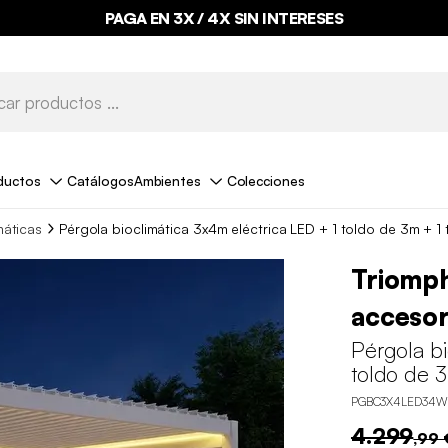
PAGA EN 3X / 4X SIN INTERESES
ductos
Catálogos
Ambientes
Colecciones
máticas
Pérgola bioclimática 3x4m eléctrica LED + 1 toldo de 3m + 1
Triomp
accesor
Pérgola bi
toldo de 
PGBC3X4LED34
4.299
,99 