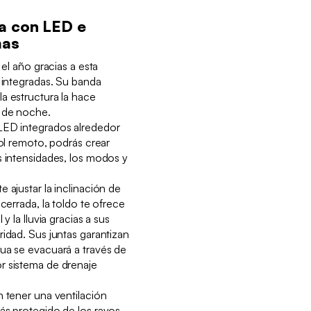
a con LED e
mas
 el año gracias a esta
D integradas. Su banda
a estructura la hace
o de noche.
LED integrados alrededor
rol remoto, podrás crear
s intensidades, los modos y
 ajustar la inclinación de
 cerrada, la toldo te ofrece
y la lluvia gracias a sus
ridad. Sus juntas garantizan
ua se evacuará a través de
r sistema de drenaje
n tener una ventilación
ás protegido de los rayos