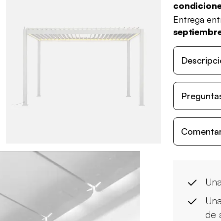
condicion
Entrega en
septiembr
Descripci
Preguntas
Comentari
Una
Una
de 