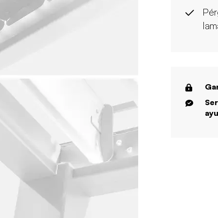
Pér
lam
Gar
Ser
ayu