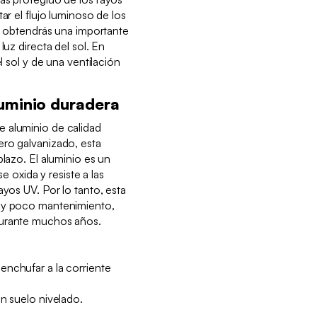
ar el flujo luminoso de los
l: obtendrás una importante
luz directa del sol. En
el sol y de una ventilación
uminio duradera
 aluminio de calidad
ero galvanizado, esta
plazo. El aluminio es un
se oxida y resiste a las
ayos UV. Por lo tanto, esta
muy poco mantenimiento,
 durante muchos años.
enchufar a la corriente
un suelo nivelado.