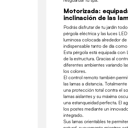
Motorizada: equipad
inclinación de las la
Podrás disfrutar de tu jardín todo
pérgola eléctrica y las luces LE
luminosa colocada alrededor de l
indispensable tanto de día com
Esta pérgola está equipada con 
de la estructura. Gracias al cont
diferentes ambientes variando la
los colores.
El control remoto también permite
las lamas a distancia. Totalmente
una protección total contra el sol 
lamas aislantes y su máxima oscu
una estanqueidad perfecta. El ag
los postes mediante un innovado
integrado.
Sus lamas orientables te permite
natural, suavemente mientras est