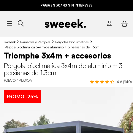
PAGA EN 3X / 4X SIN INTERESES
BYE BYE STOCK HASTA -70%*
sweeek
Parasoles y Pérgolas
Pérgolas bioclimáticas
Pérgola bioclimática 3x4m de aluminio + 3 persianas de 1.3cm
Triomphe 3x4m + accesorios
Pérgola bioclimática 3x4m de aluminio + 3
persianas de 1.3cm
PGBC3X4P130X3AT
4.6 (940)
PROMO
-25%