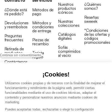
contacto
servicios
Nuestros
¿Quiénes
productos
somos?
¿Dónde está
Métodos de
icónicos
mi pedido?
pago
Reseñas
Nuestras
sweeek
Devoluciones
Métodos y
colecciones
y reembolsos
condiciones
*Condiciones
de entrega
Catálogos
de las ofertas y
Preguntas
digitales
códigos
frecuentes
Piezas de
promocionales
recambio
Sofás
Retirada de
comprimidos
productos
Tarjeta
al vacío
Continúa sin consentimiento
regalo
Contáctenos
Rebajas en
Programa
muebles
de fidelidad
¡Cookies!
Utilizamos cookies propias y de terceros con la finalidad de mejorar el
funcionamiento y rendimiento de la página web, permitir ciertas
funcionalidades mediante el uso de cookies técnicas, adaptar el
contenido y personalizar nuestros anuncios mediante cookies de
Condiciones generales de la venta
marketing.
Condiciones generales Programa de fidelidad
Puedes aceptarlas todas, rechazarlas o elegir tu configuración
Política de gestión de datos personales y cookies