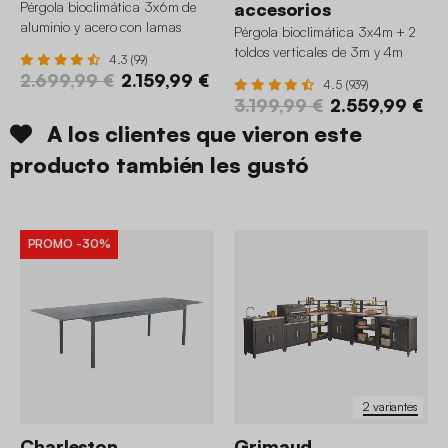
Pérgola bioclimática 3x6m de
accesorios
aluminio y acero con lamas
Pérgola bioclimática 3x4m + 2
orientables
toldos verticales de 3m y 4m
4.3 (99)
2.699,99 €
2.159,99 €
4.5 (939)
3.199,99 €
2.559,99 €
A los clientes que vieron este
producto también les gustó
PROMO
-30%
2 variantes
Charleston
Grimaud