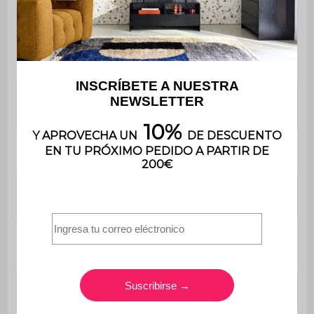
Longitud
3 m
Anchura
4 m
Altura hasta la
2,57 m
cresta
Altura de entrada
2,36 m²
Altura de las
2,50 m
láminas cerradas
Superficie interior
10,35 m²
del piso
Superficie del piso
12 m²