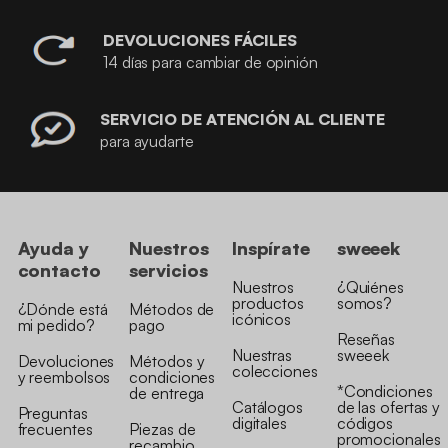
DEVOLUCIONES FÁCILES
14 días para cambiar de opinión
SERVICIO DE ATENCIÓN AL CLIENTE
para ayudarte
Ayuda y
Nuestros
Inspírate
sweeek
contacto
servicios
Nuestros
¿Quiénes
productos
somos?
¿Dónde está
Métodos de
icónicos
mi pedido?
pago
Reseñas
Nuestras
sweeek
Devoluciones
Métodos y
colecciones
y reembolsos
condiciones
*Condiciones
de entrega
Catálogos
de las ofertas y
Preguntas
digitales
códigos
frecuentes
Piezas de
promocionales
recambio