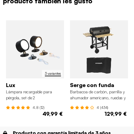
producto también les gustó
3 variantes
Lux
Serge con funda
Lámpara recargable para
Barbacoa de carbón, parrilla y
pérgola, set de 2
ahumador americano, ruedas y
estantes abatibles con funda
4.8 (12)
4 (434)
49,99 €
129,99 €
Producto con garantía limitada de 3 años