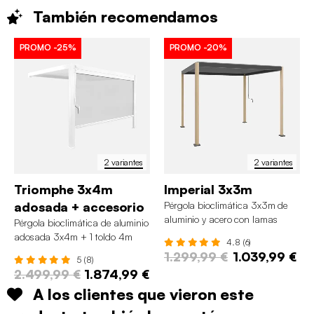
También
recomendamos
PROMO
-25%
PROMO
-20%
2 variantes
2 variantes
Triomphe 3x4m
Imperial 3x3m
adosada + accesorio
Pérgola bioclimática 3x3m de
aluminio y acero con lamas
Pérgola bioclimática de aluminio
orientables y pies redondeados
adosada 3x4m + 1 toldo 4m
4.8 (6)
1.299,99 €
1.039,99 €
5 (8)
2.499,99 €
1.874,99 €
A los clientes que vieron este