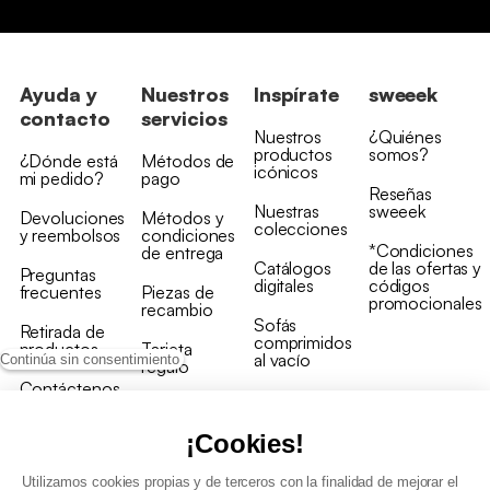
Ayuda y
Nuestros
Inspírate
sweeek
contacto
servicios
Nuestros
¿Quiénes
productos
somos?
¿Dónde está
Métodos de
icónicos
mi pedido?
pago
Reseñas
Nuestras
sweeek
Devoluciones
Métodos y
colecciones
y reembolsos
condiciones
*Condiciones
de entrega
Catálogos
de las ofertas y
Preguntas
digitales
códigos
frecuentes
Piezas de
promocionales
recambio
Sofás
Retirada de
comprimidos
productos
Tarjeta
al vacío
Continúa sin consentimiento
regalo
Contáctenos
Rebajas en
Programa
muebles
de fidelidad
¡Cookies!
Utilizamos cookies propias y de terceros con la finalidad de mejorar el