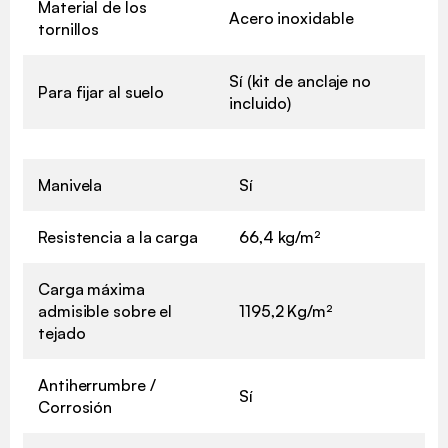
Material de los
Acero inoxidable
tornillos
Sí (kit de anclaje no
Para fijar al suelo
incluido)
Manivela
Sí
Resistencia a la carga
66,4 kg/m²
Carga máxima
admisible sobre el
1195,2 Kg/m²
tejado
Antiherrumbre /
Sí
Corrosión