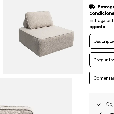
Entrega
condicion
Entrega en
agosto
Descripci
Preguntas
Comentari
Coj
Tej