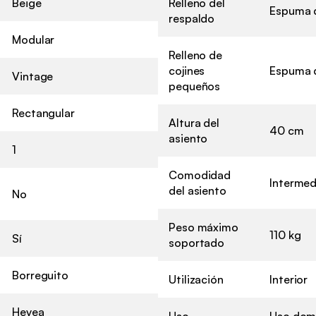
Beige
Relleno del
Espuma d
respaldo
Modular
Relleno de
cojines
Espuma d
Vintage
pequeños
Rectangular
Altura del
40 cm
asiento
1
Comodidad
Intermed
del asiento
No
Peso máximo
110 kg
Sí
soportado
Borreguito
Utilización
Interior
Hevea