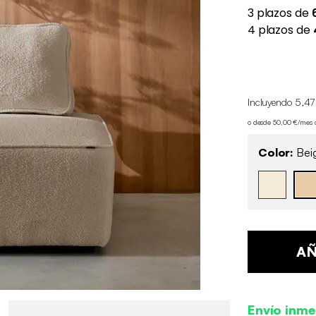
Incluyendo 5,47
o desde 50,00 €/mes
Color:
Bei
AÑ
Envío inme