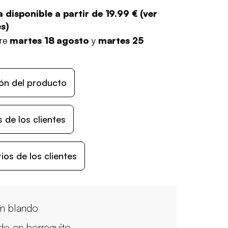
 disponible a partir de
19.99 €
(
ver
es
)
tre
martes 18 agosto
y
martes 25
ón del producto
 de los clientes
os de los clientes
ín blando
ido en borreguito