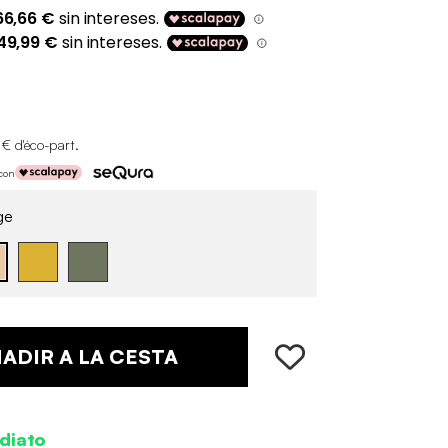
 € d'éco-part
.
 con
ge
ADIR A LA CESTA
diato