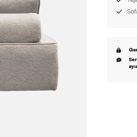
Sof
Gar
Ser
ayu