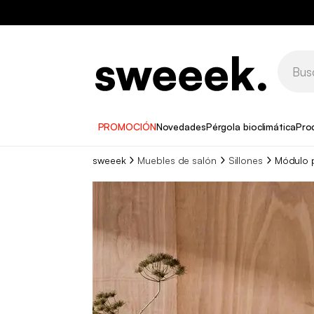
PROMOCIÓN
Novedades
Pérgola bioclimática
Pro
sweeek
Muebles de salón
Sillones
Módulo p