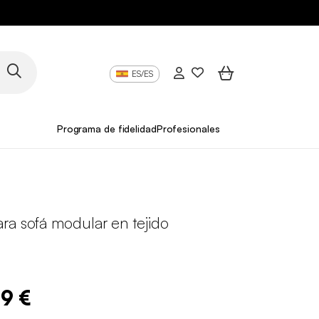
ES/ES
Programa de fidelidad
Profesionales
ra sofá modular en tejido
o
99 €