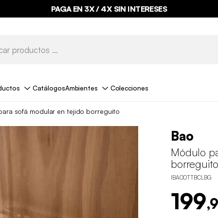
PAGA EN 3X / 4X SIN INTERESES
ductos
Catálogos
Ambientes
Colecciones
ara sofá modular en tejido borreguito
Bao
Módulo pa
borreguit
IBAOOTTBCLBG
199
,