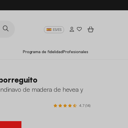
ES/ES
Programa de fidelidad
Profesionales
borreguito
candinavo de madera de hevea y
o
4.7 (14)