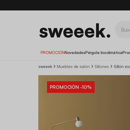
PROMOCIÓN
Novedades
Pérgola bioclimática
Pro
sweeek
Muebles de salón
Sillones
Sillón e
PROMOCIÓN
-10%