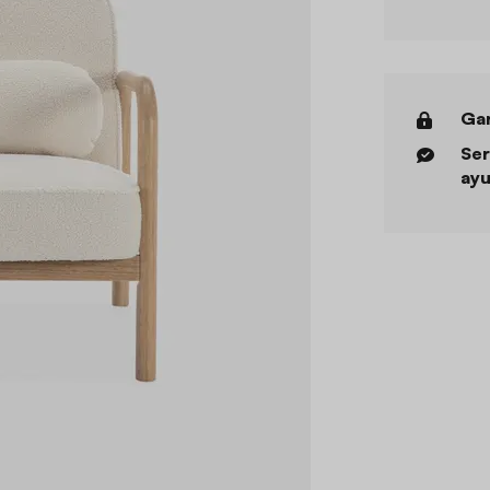
Gar
Ser
ayu