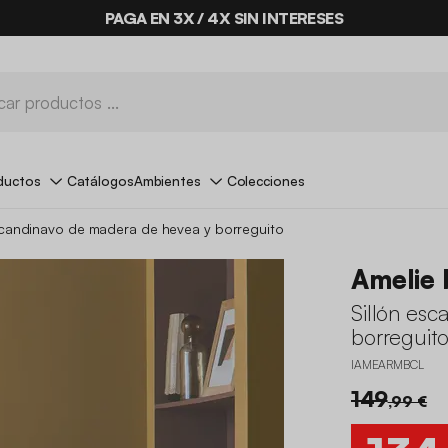
PAGA EN 3X / 4X SIN INTERESES
ductos
Catálogos
Ambientes
Colecciones
scandinavo de madera de hevea y borreguito
Amelie 
Sillón es
borreguit
IAMEARMBCL
149
,99 €