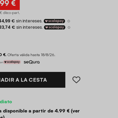
,99 €
€ d'éco-part
.
0 €.
Oferta válida hasta 18/8/26.
con
ADIR A LA CESTA
diato
 disponible a partir de
4.99 €
(
ver
es
)