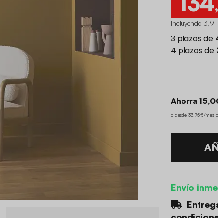
134
Incluyendo 3,91 
Ahorra 15,0
o desde 33,75 €/mes 
AÑ
Envío inme
Entrega
condicion