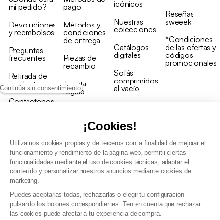
icónicos
mi pedido?
pago
Reseñas
Nuestras
sweeek
Devoluciones
Métodos y
colecciones
y reembolsos
condiciones
*Condiciones
de entrega
Catálogos
de las ofertas y
Preguntas
digitales
códigos
frecuentes
Piezas de
promocionales
recambio
Sofás
Retirada de
comprimidos
productos
Tarjeta
al vacío
Continúa sin consentimiento
regalo
Contáctenos
Rebajas en
Programa
muebles
de fidelidad
¡Cookies!
Utilizamos cookies propias y de terceros con la finalidad de mejorar el
funcionamiento y rendimiento de la página web, permitir ciertas
funcionalidades mediante el uso de cookies técnicas, adaptar el
contenido y personalizar nuestros anuncios mediante cookies de
Condiciones generales de la venta
marketing.
Condiciones generales Programa de fidelidad
Puedes aceptarlas todas, rechazarlas o elegir tu configuración
Política de gestión de datos personales y cookies
pulsando los botones correspondientes. Ten en cuenta que rechazar
Condiciones generales de Venta Profesional
las cookies puede afectar a tu experiencia de compra.
Declaración de accesibilidad