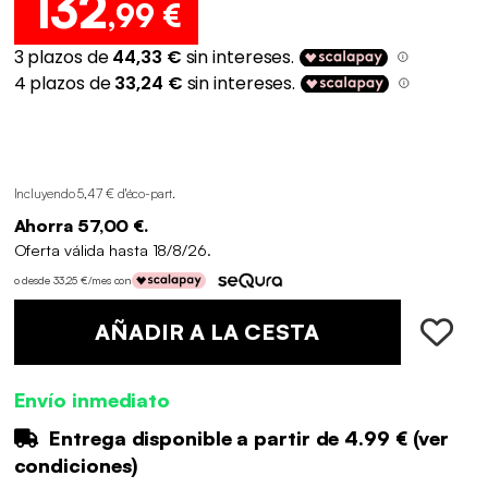
132
,99 €
Incluyendo 5,47 € d'éco-part
.
Ahorra 57,00 €.
Oferta válida hasta 18/8/26.
o desde 33,25 €/mes con
AÑADIR A LA CESTA
Envío inmediato
Entrega disponible a partir de
4.99 €
(
ver
condiciones
)