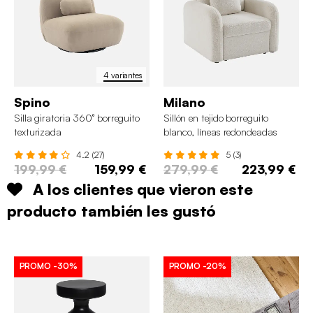
4 variantes
Spino
Milano
Silla giratoria 360° borreguito
Sillón en tejido borreguito
texturizada
blanco, líneas redondeadas
4.2 (27)
5 (3)
199,99 €
159,99 €
279,99 €
223,99 €
A los clientes que vieron este
producto también les gustó
PROMO
-30%
PROMO
-20%