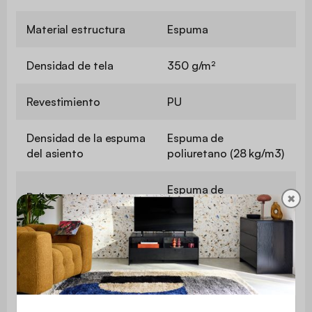
Material estructura
Espuma
Densidad de tela
350 g/m²
Revestimiento
PU
Densidad de la espuma
Espuma de
del asiento
poliuretano (28 kg/m3)
Espuma de
Relleno del respaldo
✖
poliuretano (28 kg/m3)
Peso máximo
110 kg
soportado