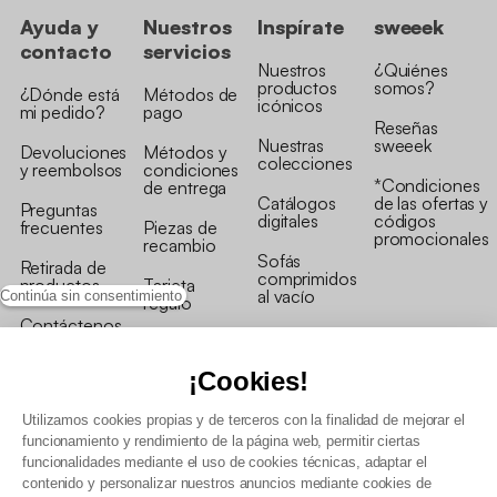
Ayuda y
Nuestros
Inspírate
sweeek
contacto
servicios
Nuestros
¿Quiénes
productos
somos?
¿Dónde está
Métodos de
icónicos
mi pedido?
pago
Reseñas
Nuestras
sweeek
Devoluciones
Métodos y
colecciones
y reembolsos
condiciones
*Condiciones
de entrega
Catálogos
de las ofertas y
Preguntas
digitales
códigos
frecuentes
Piezas de
promocionales
recambio
Sofás
Retirada de
comprimidos
productos
Tarjeta
al vacío
Continúa sin consentimiento
regalo
Contáctenos
Rebajas en
Programa
muebles
de fidelidad
¡Cookies!
Utilizamos cookies propias y de terceros con la finalidad de mejorar el
funcionamiento y rendimiento de la página web, permitir ciertas
funcionalidades mediante el uso de cookies técnicas, adaptar el
contenido y personalizar nuestros anuncios mediante cookies de