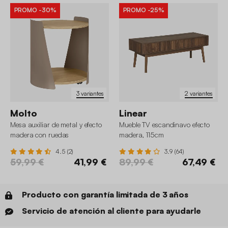
PROMO
-30%
PROMO
-25%
3 variantes
2 variantes
Molto
Linear
Mesa auxiliar de metal y efecto
Mueble TV escandinavo efecto
madera con ruedas
madera, 115cm
4.5 (2)
3.9 (64)
59,99 €
41,99 €
89,99 €
67,49 €
Producto con garantía limitada de 3 años
Servicio de atención al cliente para ayudarle