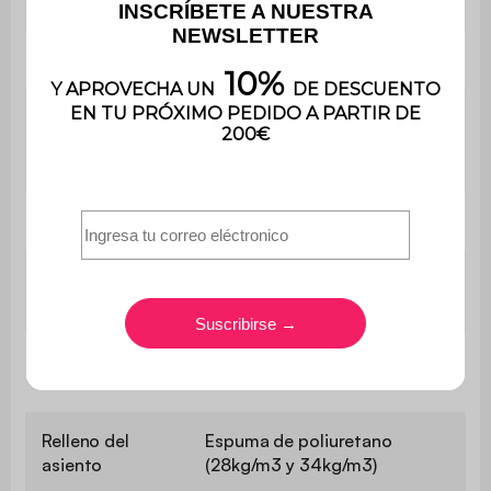
Uso
Uso doméstico solamente
Garantía
3 años
El producto se entrega
Montaje
montado y embalado de
fábrica
Peso
10 kg
Se entrega
Si
comprimido
Acabado de
Efecto Alpaca
tela
Relleno del
Espuma de poliuretano
asiento
(28kg/m3 y 34kg/m3)