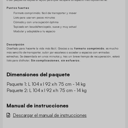
Puntos fuertes
Formato comprimido: fácil de transportar y mover
Listo para usar en pocos minutos
Cómodo y con una sujeción óptima
Tapizado en bouclé/terciopelo, suave y muy actual
Modular y adaptable a tu espacio
Descripción
Diseñado para hacerte la vida más fácil. Gracias a su
formato comprimido
, es mucho
más sencillo de transportar, subir por escaleras o acceder a espacios con entradas
estrechas. Se desembala en unos minutos y, tras un breve tiempo de recuperación, estará
listo para disfrutar.
Sin complicaciones, sin esfuerzo.
Dimensiones del paquete
Paquete 1: L 104 x l 92 x h 75 cm - 14 kg
Paquete 2: L 104 x l 92 x h 75 cm - 14 kg
Manual de instrucciones
Descargar el manual de instrucciones