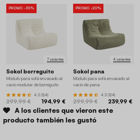
PROMO
-35%
PROMO
-20%
7 variantes
4 variantes
Sokol borreguito
Sokol pana
Módulo para sofá envasado al
Módulo para sofá envasado al
vacío modular de borreguito
vacío de pana
texturizado
4.3 (124)
4.3 (124)
299,99 €
194,99 €
299,99 €
239,99 €
A los clientes que vieron este
producto también les gustó