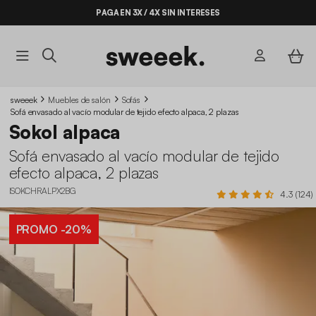
PAGA EN 3X / 4X SIN INTERESES
sweeek
Muebles de salón
Sofás
Sofá envasado al vacío modular de tejido efecto alpaca, 2 plazas
Sokol alpaca
Sofá envasado al vacío modular de tejido
efecto alpaca, 2 plazas
ISOKCHRALPX2BG
4.3 (124)
PROMO
-20%