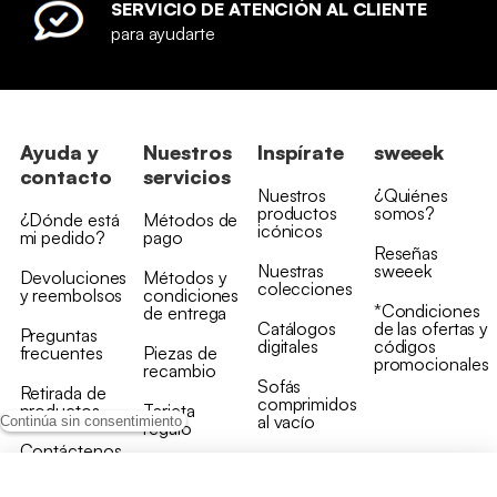
SERVICIO DE ATENCIÓN AL CLIENTE
para ayudarte
Ayuda y
Nuestros
Inspírate
sweeek
contacto
servicios
Nuestros
¿Quiénes
productos
somos?
¿Dónde está
Métodos de
icónicos
mi pedido?
pago
Reseñas
Nuestras
sweeek
Devoluciones
Métodos y
colecciones
y reembolsos
condiciones
*Condiciones
de entrega
Catálogos
de las ofertas y
Preguntas
digitales
códigos
frecuentes
Piezas de
promocionales
recambio
Sofás
Retirada de
comprimidos
productos
Tarjeta
al vacío
Continúa sin consentimiento
regalo
Contáctenos
Rebajas en
Programa
muebles
de fidelidad