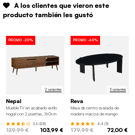
A los clientes que vieron este
producto también les gustó
PROMO
-20%
PROMO
-60%
2 variantes
3 variantes
Nepal
Reva
Mueble TV en acabado estilo
Mesa de centro ovalada de
nogal con 2 puertas, 160cm
madera maciza de mango
3.6 (128)
4.4 (11)
129,99 €
103,99 €
179,99 €
72,00 €