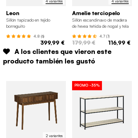
4 variantes
4 variantes
Leon
Amelie terciopelo
Sillón tapizado en tejido
Sillón escandinavo de madera
borreguito
de hevea teñida de nogal y tela
de terciopelo
4.8 (6)
4.7 (7)
399,99 €
179,99 €
116,99 €
A los clientes que vieron este
producto también les gustó
PROMO
-35%
2 variantes