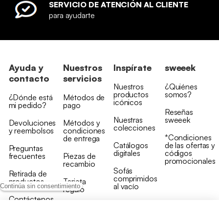
SERVICIO DE ATENCIÓN AL CLIENTE
para ayudarte
Ayuda y
Nuestros
Inspírate
sweeek
contacto
servicios
Nuestros
¿Quiénes
productos
somos?
¿Dónde está
Métodos de
icónicos
mi pedido?
pago
Reseñas
Nuestras
sweeek
Devoluciones
Métodos y
colecciones
y reembolsos
condiciones
*Condiciones
de entrega
Catálogos
de las ofertas y
Preguntas
digitales
códigos
frecuentes
Piezas de
promocionales
recambio
Sofás
Retirada de
comprimidos
productos
Tarjeta
al vacío
Continúa sin consentimiento
regalo
Contáctenos
Rebajas en
Programa
muebles
de fidelidad