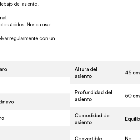
ebajo del asiento.
nal.
uctos ácidos. Nunca usar
lvar regularmente con un
laro
Altura del
45 cm
asiento
Profundidad del
50 cm
asiento
dinavo
Comodidad del
ho
Equili
asiento
Convertible
No