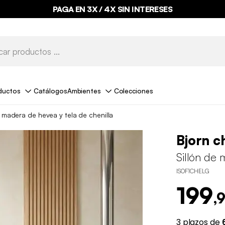
PAGA EN 3X / 4X SIN INTERESES
ductos
Catálogos
Ambientes
Colecciones
e madera de hevea y tela de chenilla
Bjorn c
Sillón de 
ISOF1CHELG
199
,