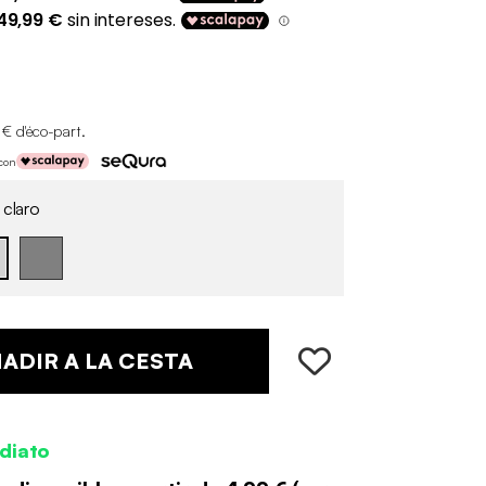
 € d'éco-part
.
 con
 claro
ADIR A LA CESTA
diato