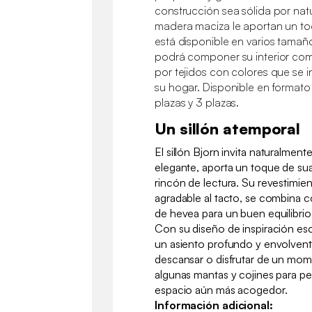
construcción sea sólida por nat
madera maciza le aportan un to
está disponible en varios tamaño
podrá componer su interior c
por tejidos con colores que se 
su hogar. Disponible en formato s
plazas y 3 plazas.
Un sillón atemporal
El sillón Bjorn invita naturalmen
elegante, aporta un toque de suav
rincón de lectura. Su revestimient
agradable al tacto, se combina c
de hevea para un buen equilibrio
Con su diseño de inspiración esc
un asiento profundo y envolvente
descansar o disfrutar de un mom
algunas mantas y cojines para per
espacio aún más acogedor.
Información adicional: