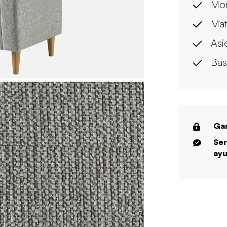
Mon
Mat
Asi
Bas
Gar
Ser
ayu