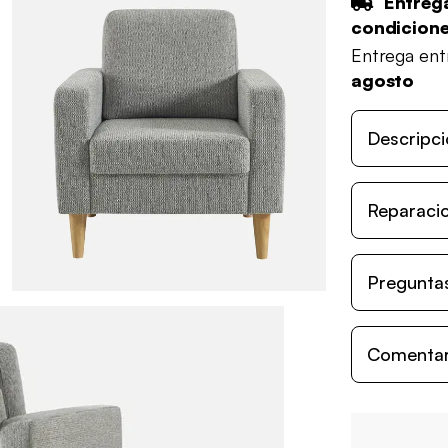
Entrega
condicion
Entrega en
agosto
Descripci
Reparacio
Preguntas
Comentari