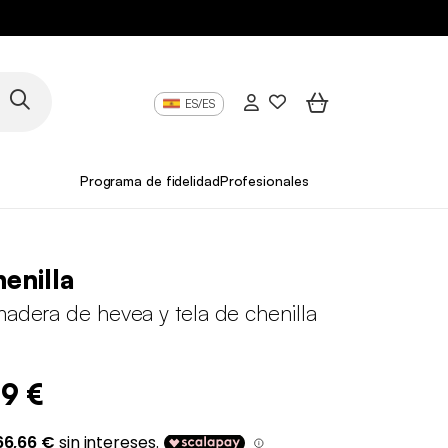
ES/ES
Programa de fidelidad
Profesionales
henilla
madera de hevea y tela de chenilla
99 €