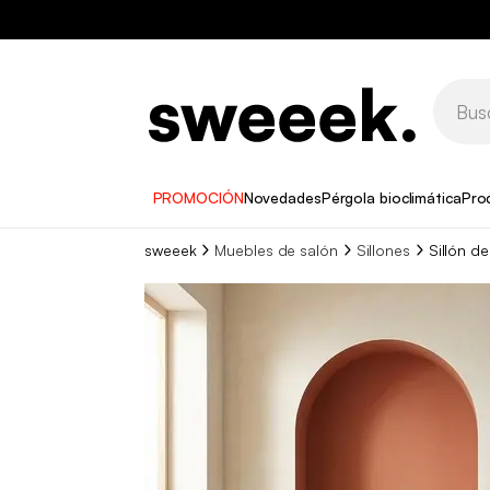
PROMOCIÓN
Novedades
Pérgola bioclimática
Pro
sweeek
Muebles de salón
Sillones
Sillón d