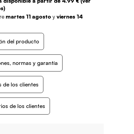
 disponible a partir de
4.99 €
(
ver
es
)
tre
martes 11 agosto
y
viernes 14
ón del producto
nes, normas y garantía
 de los clientes
os de los clientes